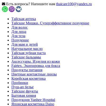
Есть вопросы? Напишите нам
thaicare100@yandex.ru
Тайская аптека
Тайские Мишки. Суперэффективное похудение
Для волос
Для лица
Для тела
Похудение
Для мам и детей
Натуральное масло
Тайская зубная паста
Тайские бальзамы
Аксессуары. Изделия из кожи
Fairtex. Экипировка для бокса
Продукты питания
Цветные контактные линзы
Корейская косметика
Пробники
Пуш-ап белье
Тайские фрукты
Бытовая химия
Продукция Yanhee Hospital
Японская косметика Daiso