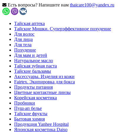
Есть вопросы? Напишите нам
thaicare100@yandex.ru
Тайская аптека
Тайские Мишки. Суперэффективное похудение
Для волос
Для лица
Для тела
Похудение
Для мам и детей
Натуральное масло
Тайская зубная паста
Тайские бальзамы
Аксессуары. Изделия из кожи
Fairtex. Экипировка для бокса
Продукты питания
Цветные контактные линзы
Корейская косметика
Пробники
Пуш-ап белье
Тайские фрукты
Бытовая химия
Продукция Yanhee Hospital
Японская косметика Daiso