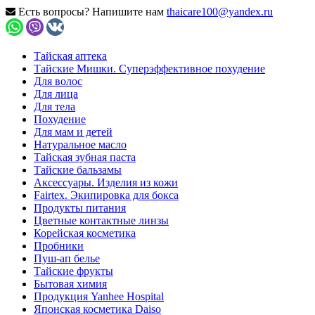
Есть вопросы? Напишите нам
thaicare100@yandex.ru
Тайская аптека
Тайские Мишки. Суперэффективное похудение
Для волос
Для лица
Для тела
Похудение
Для мам и детей
Натуральное масло
Тайская зубная паста
Тайские бальзамы
Аксессуары. Изделия из кожи
Fairtex. Экипировка для бокса
Продукты питания
Цветные контактные линзы
Корейская косметика
Пробники
Пуш-ап белье
Тайские фрукты
Бытовая химия
Продукция Yanhee Hospital
Японская косметика Daiso