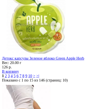
Детокс капсулы Зеленое яблоко Green Apple Herb
Вес: 20.00 г
126 р.
В корзину
1
2
3
4
5
6
7
8
9
10
>
>|
Показано с 1 по 15 из 146 (страниц: 10)