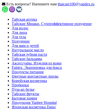
Есть вопросы? Напишите нам
thaicare100@yandex.ru
Тайская аптека
Тайские Мишки. Суперэффективное похудение
Для волос
Для лица
Для тела
Похудение
Для мам и детей
Натуральное масло
Тайская зубная паста
Тайские бальзамы
Аксессуары. Изделия из кожи
Fairtex. Экипировка для бокса
Продукты питания
Цветные контактные линзы
Корейская косметика
Пробники
Пуш-ап белье
Тайские фрукты
Бытовая химия
Продукция Yanhee Hospital
Японская косметика Daiso