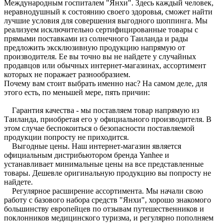
Международным госпиталем "Янхи". Здесь каждый человек,
неравнодушный к состоянию своего здоровья, сможет найти
лучшие условия для совершения выгодного шоппинга. Мы
реализуем исключительно сертифицированные товары с
прямыми поставками из солнечного Таиланда и рады
предложить эксклюзивную продукцию напрямую от
производителя. Ее вы точно вы не найдете у случайных
продавцов или обычных интернет-магазинах, ассортимент
которых не поражает разнообразием.
Почему вам стоит выбрать именно нас? На самом деле, для
этого есть, по меньшей мере, пять причин:
Гарантия качества - мы поставляем товар напрямую из
Таиланда, приобретая его у официального производителя. В
этом случае беспокоиться о безопасности поставляемой
продукции попросту не приходится.
Выгодные цены. Наш интернет-магазин является
официальным дистрибьютором бренда Yanhee и
устанавливает минимальные цены на все представленные
товары. Дешевле оригинальную продукцию вы попросту не
найдете.
Регулярное расширение ассортимента. Мы начали свою
работу с базового набора средств "Янхи", хорошо знакомого
большинству европейцев по отзывам путешественников и
поклонников медицинского туризма, и регулярно пополняем