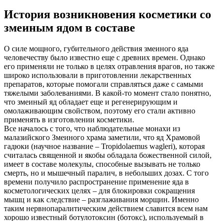
История возникновения косметики со
змеиным ядом в составе
О силе мощного, губительного действия змеиного яда
человечеству было известно еще с древних времен. Однако
его применяли не только в целях отравления врагов, но также
широко использовали в приготовлении лекарственных
препаратов, которые помогали справляться даже с самыми
тяжелыми заболеваниями. В какой-то момент стало понятно,
что змеиный яд обладает еще и регенерирующим и
омолаживающим свойством, поэтому его стали активно
применять в изготовлении косметики.
Все началось с того, что наблюдательные монахи из
малазийского Змеиного храма заметили, что яд Храмовой
гадюки (научное название – Tropidolaemus wagleri), которая
считалась священной и якобы обладала божественной силой,
имеет в составе молекулы, способные вызывать не только
смерть, но и мышечный паралич, в небольших дозах. С того
времени получило распространение применение яда в
косметологических целях – для блокировки сокращения
мышц и как следствие – разглаживания морщин. Именно
таким нервнопаралитическим действием славится всем нам
хорошо известный ботулотоксин (ботокс), используемый в