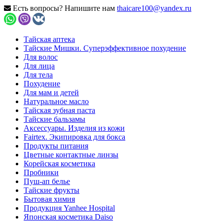
Есть вопросы? Напишите нам
thaicare100@yandex.ru
Тайская аптека
Тайские Мишки. Суперэффективное похудение
Для волос
Для лица
Для тела
Похудение
Для мам и детей
Натуральное масло
Тайская зубная паста
Тайские бальзамы
Аксессуары. Изделия из кожи
Fairtex. Экипировка для бокса
Продукты питания
Цветные контактные линзы
Корейская косметика
Пробники
Пуш-ап белье
Тайские фрукты
Бытовая химия
Продукция Yanhee Hospital
Японская косметика Daiso