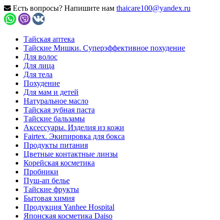
Есть вопросы? Напишите нам
thaicare100@yandex.ru
Тайская аптека
Тайские Мишки. Суперэффективное похудение
Для волос
Для лица
Для тела
Похудение
Для мам и детей
Натуральное масло
Тайская зубная паста
Тайские бальзамы
Аксессуары. Изделия из кожи
Fairtex. Экипировка для бокса
Продукты питания
Цветные контактные линзы
Корейская косметика
Пробники
Пуш-ап белье
Тайские фрукты
Бытовая химия
Продукция Yanhee Hospital
Японская косметика Daiso