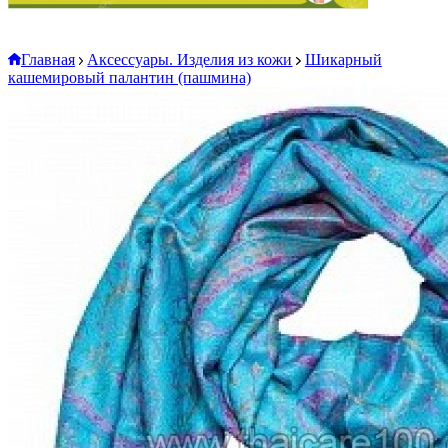
Главная
Аксессуары. Изделия из кожи
Шикарный
кашемировый палантин (пашмина)