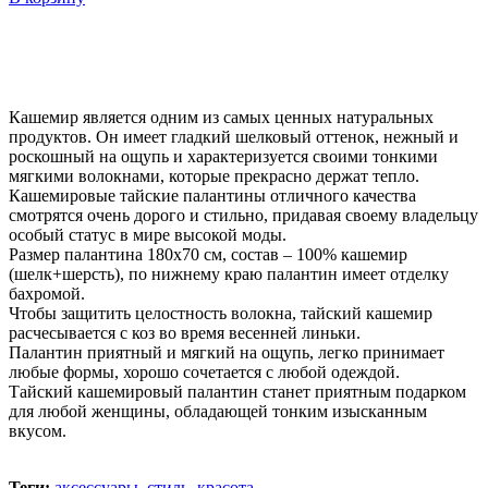
Добавить в закладки
Нашли дешевле ?
Кашемир является одним из самых ценных натуральных
продуктов. Он имеет гладкий шелковый оттенок, нежный и
роскошный на ощупь и характеризуется своими тонкими
мягкими волокнами, которые прекрасно держат тепло.
Кашемировые тайские палантины отличного качества
смотрятся очень дорого и стильно, придавая своему владельцу
особый статус в мире высокой моды.
Размер палантина 180x70 см, состав – 100% кашемир
(шелк+шерсть), по нижнему краю палантин имеет отделку
бахромой.
Чтобы защитить целостность волокна, тайский кашемир
расчесывается с коз во время весенней линьки.
Палантин приятный и мягкий на ощупь, легко принимает
любые формы, хорошо сочетается с любой одеждой.
Тайский кашемировый палантин станет приятным подарком
для любой женщины, обладающей тонким изысканным
вкусом.
Теги:
аксессуары
,
стиль
,
красота