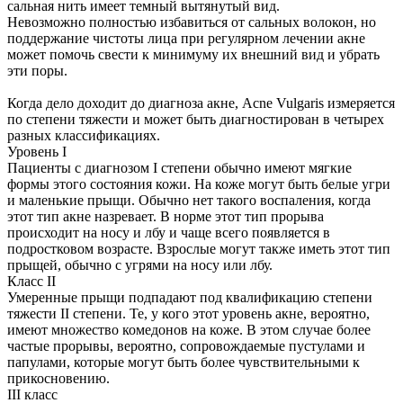
сальная нить имеет темный вытянутый вид.
Невозможно полностью избавиться от сальных волокон, но
поддержание чистоты лица при регулярном лечении акне
может помочь свести к минимуму их внешний вид и убрать
эти поры.
Когда дело доходит до диагноза акне, Acne Vulgaris измеряется
по степени тяжести и может быть диагностирован в четырех
разных классификациях.
Уровень I
Пациенты с диагнозом I степени обычно имеют мягкие
формы этого состояния кожи. На коже могут быть белые угри
и маленькие прыщи. Обычно нет такого воспаления, когда
этот тип акне назревает. В норме этот тип прорыва
происходит на носу и лбу и чаще всего появляется в
подростковом возрасте. Взрослые могут также иметь этот тип
прыщей, обычно с угрями на носу или лбу.
Класс II
Умеренные прыщи подпадают под квалификацию степени
тяжести II степени. Те, у кого этот уровень акне, вероятно,
имеют множество комедонов на коже. В этом случае более
частые прорывы, вероятно, сопровождаемые пустулами и
папулами, которые могут быть более чувствительными к
прикосновению.
III класс