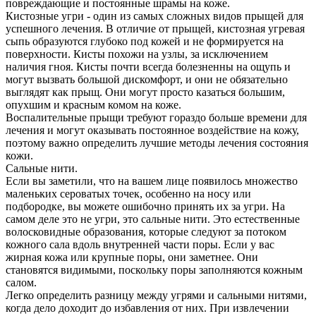
повреждающие и постоянные шрамы на коже.
Кистозные угри - один из самых сложных видов прыщей для
успешного лечения. В отличие от прыщей, кистозная угревая
сыпь образуются глубоко под кожей и не формируется на
поверхности. Кисты похожи на узлы, за исключением
наличия гноя. Кисты почти всегда болезненны на ощупь и
могут вызвать большой дискомфорт, и они не обязательно
выглядят как прыщ. Они могут просто казаться большим,
опухшим и красным комом на коже.
Воспалительные прыщи требуют гораздо больше времени для
лечения и могут оказывать постоянное воздействие на кожу,
поэтому важно определить лучшие методы лечения состояния
кожи.
Сальные нити.
Если вы заметили, что на вашем лице появилось множество
маленьких сероватых точек, особенно на носу или
подбородке, вы можете ошибочно принять их за угри. На
самом деле это не угри, это сальные нити. Это естественные
волосковидные образования, которые следуют за потоком
кожного сала вдоль внутренней части поры. Если у вас
жирная кожа или крупные поры, они заметнее. Они
становятся видимыми, поскольку поры заполняются кожным
салом.
Легко определить разницу между угрями и сальными нитями,
когда дело доходит до избавления от них. При извлечении