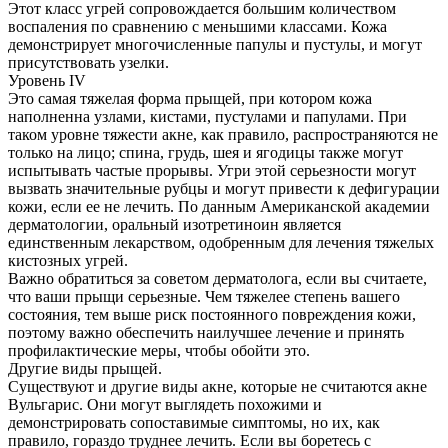
Этот класс угрей сопровождается большим количеством
воспаления по сравнению с меньшими классами. Кожа
демонстрирует многочисленные папулы и пустулы, и могут
присутствовать узелки.
Уровень IV
Это самая тяжелая форма прыщей, при котором кожа
наполненна узлами, кистами, пустулами и папулами. При
таком уровне тяжести акне, как правило, распространяются не
только на лицо; спина, грудь, шея и ягодицы также могут
испытывать частые прорывы. Угри этой серьезности могут
вызвать значительные рубцы и могут привести к дефигурации
кожи, если ее не лечить. По данным Американской академии
дерматологии, оральный изотретиноин является
единственным лекарством, одобренным для лечения тяжелых
кистозных угрей.
Важно обратиться за советом дерматолога, если вы считаете,
что ваши прыщи серьезные. Чем тяжелее степень вашего
состояния, тем выше риск постоянного повреждения кожи,
поэтому важно обеспечить наилучшее лечение и принять
профилактические меры, чтобы обойти это.
Другие виды прыщей.
Существуют и другие виды акне, которые не считаются акне
Вульгарис. Они могут выглядеть похожими и
демонстрировать сопоставимые симптомы, но их, как
правило, гораздо труднее лечить. Если вы боретесь с