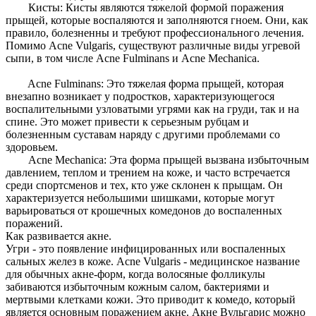
Кисты: Кисты являются тяжелой формой поражения
прыщей, которые воспаляются и заполняются гноем. Они, как
правило, болезненны и требуют профессионального лечения.
Помимо Acne Vulgaris, существуют различные виды угревой
сыпи, в том числе Acne Fulminans и Acne Mechanica.
Acne Fulminans: Это тяжелая форма прыщей, которая
внезапно возникает у подростков, характеризующегося
воспалительными узловатыми угрями как на груди, так и на
спине. Это может привести к серьезным рубцам и
болезненным суставам наряду с другими проблемами со
здоровьем.
Acne Mechanica: Эта форма прыщей вызвана избыточным
давлением, теплом и трением на коже, и часто встречается
среди спортсменов и тех, кто уже склонен к прыщам. Он
характеризуется небольшими шишками, которые могут
варьироваться от крошечных комедонов до воспаленных
поражений.
Как развивается акне.
Угри - это появление инфицированных или воспаленных
сальных желез в коже. Acne Vulgaris - медицинское название
для обычных акне-форм, когда волосяные фолликулы
забиваются избыточным кожным салом, бактериями и
мертвыми клетками кожи. Это приводит к комедо, который
является основным поражением акне. Акне Вульгарис можно