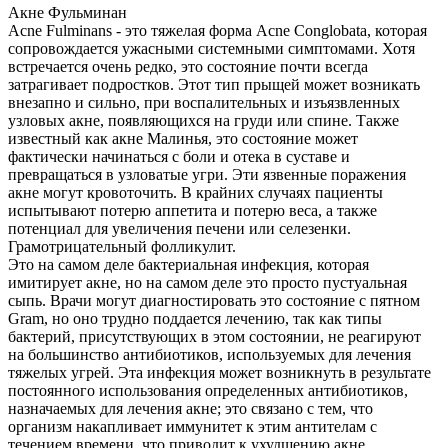
Акне Фульминан
Acne Fulminans - это тяжелая форма Acne Conglobata, которая
сопровождается ужасными системными симптомами. Хотя
встречается очень редко, это состояние почти всегда
затрагивает подростков. Этот тип прыщей может возникать
внезапно и сильно, при воспалительных и изъязвленных
узловых акне, появляющихся на груди или спине. Также
известный как акне Малинья, это состояние может
фактически начинаться с боли и отека в суставе и
превращаться в узловатые угри. Эти язвенные поражения
акне могут кровоточить. В крайних случаях пациенты
испытывают потерю аппетита и потерю веса, а также
потенциал для увеличения печени или селезенки.
Грамотрицательный фолликулит.
Это на самом деле бактериальная инфекция, которая
имитирует акне, но на самом деле это просто пустуальная
сыпь. Врачи могут диагностировать это состояние с пятном
Gram, но оно трудно поддается лечению, так как типы
бактерий, присутствующих в этом состоянии, не реагируют
на большинство антибиотиков, используемых для лечения
тяжелых угрей. Эта инфекция может возникнуть в результате
постоянного использования определенных антибиотиков,
назначаемых для лечения акне; это связано с тем, что
организм накапливает иммунитет к этим антителам с
течением времени, что приводит к ухудшению акне.