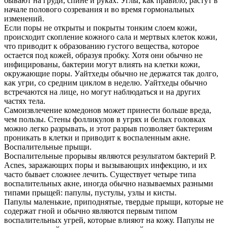
бывают на груди, спине и руках. Углы, как правило, растут в
начале полового созревания и во время гормональных
изменений.
Если поры не открыты и покрыты тонким слоем кожи,
происходит скопление кожного сала и мертвых клеток кожи,
что приводит к образованию густого вещества, которое
остается под кожей, образуя пробку. Хотя они обычно не
инфицированы, бактерии могут влиять на клетки кожи,
окружающие поры. Уайтхеды обычно не держатся так долго,
как угри, со средним циклом в неделю. Уайтхеды обычно
встречаются на лице, но могут наблюдаться и на других
частях тела.
Самоизвлечение комедонов может принести больше вреда,
чем пользы. Стены фолликулов в угрях и белых головках
можно легко разрывать, и этот разрыв позволяет бактериям
проникать в клетки и приводит к воспаленным акне.
Воспалительные прыщи.
Воспалительные прорывы являются результатом бактерий P.
Acnes, заражающих поры и вызывающих инфекцию, и их
часто бывает сложнее лечить. Существует четыре типа
воспалительных акне, иногда обычно называемых разными
типами прыщей: папулы, пустулы, узлы и кисты.
Папулы маленькие, приподнятые, твердые прыщи, которые не
содержат гной и обычно являются первым типом
воспалительных угрей, которые влияют на кожу. Папулы не