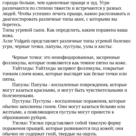
гораздо больше, чем одиночные прыщи и зуд. Угри
различаются по степени тяжести и встречаются у разных
людей. Чтобы успешно лечить прыщи, важно распознавать и
диагностировать различные типы акне, с которыми вы
боретесь.
Типы угревой сыпи. Как определить, каким поражена ваша
кожа.
Acne Vulgaris представляет различные типы угревой болезни:
угри, черные точки, папулы, пустулы, узлы и кисты:
Черные точки: это неинфицированные, засоренные
фолликулы, которые появляются как темное пятно на коже.
Уайтхеды: Уайтхеды засоряют фолликулы, покрытые
тонким слоем кожи, которые выглядят как белые точки или
пятна.
Папулы: Папулы - воспаленные повреждения, которые
могут казаться красными, и могут быть чувствительными и
болезненными.
Пустулы: Пустулы - воспаленные поражения, которые
обычно заполнены гноем. Они могут казаться белыми или
желтыми, а появляющиеся пустулы могут привести к
образованию рубцов.
Узелки: Узелки представляют собой тяжелую форму
поражения прыщей, которые развиваются под кожей; они
обычно не содержат гной, твердые на ощупь.