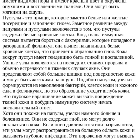
имеют видимой поры и имеют красный цвет и окружены
опухшими и воспаленными тканями. Они могут быть
мягкими на ощупь.
Пустулы - это прыщи, которые заметно белые или желтые
посередине и заполнены гноем. Заметное различие между
папулами и пустулами заключается в том, что пустулы
содержат белые кровяные клетки. Когда ваша иммунная
система пытается бороться с бактериями, которые попадают в
разорванный фолликул, она начнет накапливать белые
кровяные клетки, что приведет к образованию гноя. Кожа
вокруг пустул имеет тенденцию быть тонкой и воспаленной.
Ушные узлы появляются на последних стадиях прорыва и
обычно встречаются в тяжелых случаях акне. Они
представляют собой большие шишки под поверхностью кожи
и могут быть жесткими на ощупь. Подобно папулам, узелки
формируются из накопления бактерий, клеток кожи и кожного
сала в фолликулах, но это образование уходит вглубь кожи.
Это глубокое наращивание может вызвать повреждение
тканей кожи и побудить иммунную систему начать
воспалительный ответ.
Хотя они похожи на папулы, узелки намного больше и
болезненнее. Они не содержат гной, но могут долго
оставаться в коже. Если они сдавливаются или разрываются,
эти узлы могут распространяться на большую область кожи и
вызывать глубокие инфекции. Эти поражения могут вызвать