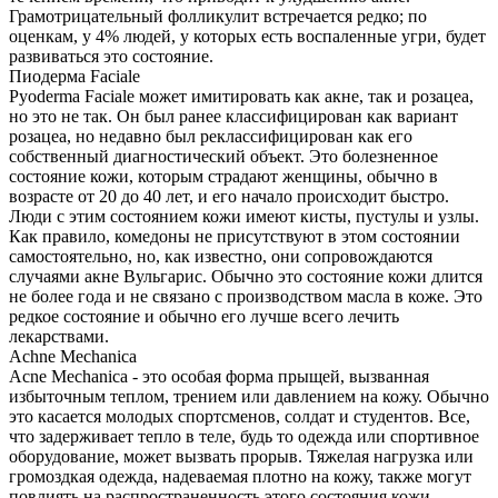
Грамотрицательный фолликулит встречается редко; по
оценкам, у 4% людей, у которых есть воспаленные угри, будет
развиваться это состояние.
Пиодерма Faciale
Pyoderma Faciale может имитировать как акне, так и розацеа,
но это не так. Он был ранее классифицирован как вариант
розацеа, но недавно был реклассифицирован как его
собственный диагностический объект. Это болезненное
состояние кожи, которым страдают женщины, обычно в
возрасте от 20 до 40 лет, и его начало происходит быстро.
Люди с этим состоянием кожи имеют кисты, пустулы и узлы.
Как правило, комедоны не присутствуют в этом состоянии
самостоятельно, но, как известно, они сопровождаются
случаями акне Вульгарис. Обычно это состояние кожи длится
не более года и не связано с производством масла в коже. Это
редкое состояние и обычно его лучше всего лечить
лекарствами.
Achne Mechanica
Acne Mechanica - это особая форма прыщей, вызванная
избыточным теплом, трением или давлением на кожу. Обычно
это касается молодых спортсменов, солдат и студентов. Все,
что задерживает тепло в теле, будь то одежда или спортивное
оборудование, может вызвать прорыв. Тяжелая нагрузка или
громоздкая одежда, надеваемая плотно на кожу, также могут
повлиять на распространенность этого состояния кожи.