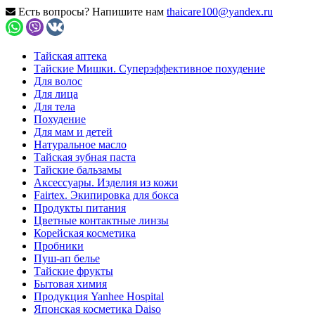
Есть вопросы? Напишите нам
thaicare100@yandex.ru
Тайская аптека
Тайские Мишки. Суперэффективное похудение
Для волос
Для лица
Для тела
Похудение
Для мам и детей
Натуральное масло
Тайская зубная паста
Тайские бальзамы
Аксессуары. Изделия из кожи
Fairtex. Экипировка для бокса
Продукты питания
Цветные контактные линзы
Корейская косметика
Пробники
Пуш-ап белье
Тайские фрукты
Бытовая химия
Продукция Yanhee Hospital
Японская косметика Daiso