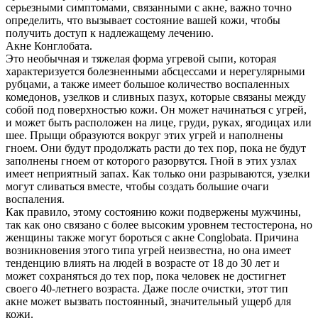
серьезными симптомами, связанными с акне, важно точно
определить, что вызывает состояние вашей кожи, чтобы
получить доступ к надлежащему лечению.
Акне Конглобата.
Это необычная и тяжелая форма угревой сыпи, которая
характеризуется болезненными абсцессами и нерегулярными
рубцами, а также имеет большое количество воспаленных
комедонов, узелков и сливных пазух, которые связаны между
собой под поверхностью кожи. Он может начинаться с угрей,
и может быть расположен на лице, груди, руках, ягодицах или
шее. Прыщи образуются вокруг этих угрей и наполнены
гноем. Они будут продолжать расти до тех пор, пока не будут
заполнены гноем от которого разорвутся. Гной в этих узлах
имеет неприятный запах. Как только они разрываются, узелки
могут сливаться вместе, чтобы создать большие очаги
воспаления.
Как правило, этому состоянию кожи подвержены мужчины,
так как оно связано с более высоким уровнем тестостерона, но
женщины также могут бороться с акне Conglobata. Причина
возникновения этого типа угрей неизвестна, но она имеет
тенденцию влиять на людей в возрасте от 18 до 30 лет и
может сохраняться до тех пор, пока человек не достигнет
своего 40-летнего возраста. Даже после очистки, этот тип
акне может вызвать постоянный, значительный ущерб для
кожи.