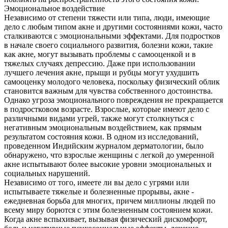
Эмоциональное воздействие
Независимо от степени тяжести или типа, люди, имеющие
дело с любым типом акне и другими состояниями кожи, часто
сталкиваются с эмоциональными эффектами. Для подростков
в начале своего социального развития, болезни кожи, такие
как акне, могут вызывать проблемы с самооценкой и в
тяжелых случаях депрессию. Даже при использовании
лучшего лечения акне, прыщи и рубцы могут ухудшить
самооценку молодого человека, поскольку физический облик
становится важным для чувства собственного достоинства.
Однако угроза эмоционального повреждения не прекращается
в подростковом возрасте. Взрослые, которые имеют дело с
различными видами угрей, также могут столкнуться с
негативным эмоциональным воздействием, как прямым
результатом состояния кожи. В одном из исследований,
проведенном Индийским журналом дерматологии, было
обнаружено, что взрослые женщины с легкой до умеренной
акне испытывают более высокие уровни эмоциональных и
социальных нарушений.
Независимо от того, имеете ли вы дело с угрями или
испытываете тяжелые и болезненные прорывы, акне -
ежедневная борьба для многих, причем миллионы людей по
всему миру борются с этим болезненным состоянием кожи.
Когда акне вспыхивает, вызывая физический дискомфорт,