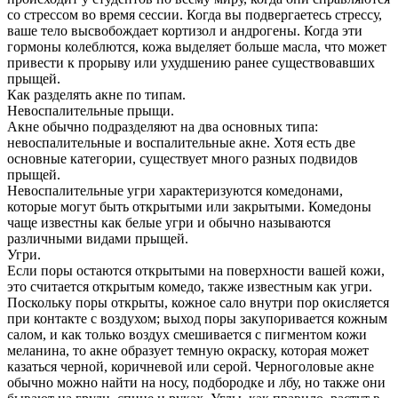
со стрессом во время сессии. Когда вы подвергаетесь стрессу,
ваше тело высвобождает кортизол и андрогены. Когда эти
гормоны колеблются, кожа выделяет больше масла, что может
привести к прорыву или ухудшению ранее существовавших
прыщей.
Как разделять акне по типам.
Невоспалительные прыщи.
Акне обычно подразделяют на два основных типа:
невоспалительные и воспалительные акне. Хотя есть две
основные категории, существует много разных подвидов
прыщей.
Невоспалительные угри характеризуются комедонами,
которые могут быть открытыми или закрытыми. Комедоны
чаще известны как белые угри и обычно называются
различными видами прыщей.
Угри.
Если поры остаются открытыми на поверхности вашей кожи,
это считается открытым комедо, также известным как угри.
Поскольку поры открыты, кожное сало внутри пор окисляется
при контакте с воздухом; выход поры закупоривается кожным
салом, и как только воздух смешивается с пигментом кожи
меланина, то акне образует темную окраску, которая может
казаться черной, коричневой или серой. Черноголовые акне
обычно можно найти на носу, подбородке и лбу, но также они