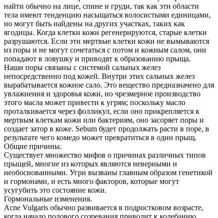
найти обычно на лице, спине и груди, так как эти области
тела имеют тенденцию насыщаться волосистыми единицами,
но могут быть найдены на других участках, таких как
ягодицы. Когда клетки кожи регенерируются, старые клетки
разрушаются. Если эти мертвые клетки кожи не вымываются
из поры и не могут сочетаться с потом и кожным салом, они
попадают в ловушку и приводят к образованию прыща.
Наши поры связаны с системой сальных желез
непосредственно под кожей. Внутри этих сальных желез
вырабатывается кожное сало. Это вещество предназначено для
увлажнения и здоровья кожи, но чрезмерное производство
этого масла может привести к угрям; поскольку масло
проталкивается через фолликул, если оно прикрепляется к
мертвым клеткам кожи или бактериям, оно засоряет поры и
создает затор в коже. Sebum будет продолжать расти в поре, в
результате чего комедо может превратиться в один прыщ.
Общие причины.
Существует множество мифов о причинах различных типов
прыщей, многие из которых являются неверными и
необоснованными. Угри вызваны главным образом генетикой
и гормонами, и есть много факторов, которые могут
усугубить это состояние кожи.
Гормональные изменения.
Acne Vulgaris обычно развивается в подростковом возрасте,
когда начало полового созревания приводит к колебанию