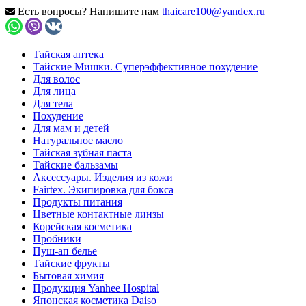
Есть вопросы? Напишите нам
thaicare100@yandex.ru
Тайская аптека
Тайские Мишки. Суперэффективное похудение
Для волос
Для лица
Для тела
Похудение
Для мам и детей
Натуральное масло
Тайская зубная паста
Тайские бальзамы
Аксессуары. Изделия из кожи
Fairtex. Экипировка для бокса
Продукты питания
Цветные контактные линзы
Корейская косметика
Пробники
Пуш-ап белье
Тайские фрукты
Бытовая химия
Продукция Yanhee Hospital
Японская косметика Daiso