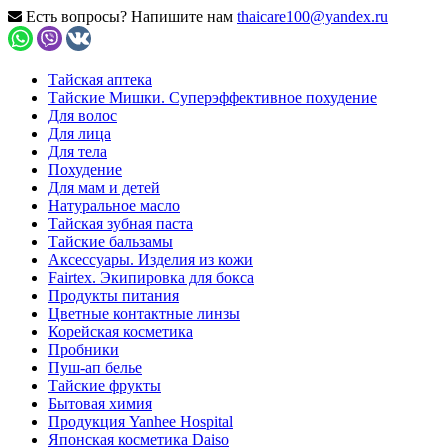
Есть вопросы? Напишите нам
thaicare100@yandex.ru
Тайская аптека
Тайские Мишки. Суперэффективное похудение
Для волос
Для лица
Для тела
Похудение
Для мам и детей
Натуральное масло
Тайская зубная паста
Тайские бальзамы
Аксессуары. Изделия из кожи
Fairtex. Экипировка для бокса
Продукты питания
Цветные контактные линзы
Корейская косметика
Пробники
Пуш-ап белье
Тайские фрукты
Бытовая химия
Продукция Yanhee Hospital
Японская косметика Daiso