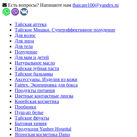
Есть вопросы? Напишите нам
thaicare100@yandex.ru
Тайская аптека
Тайские Мишки. Суперэффективное похудение
Для волос
Для лица
Для тела
Похудение
Для мам и детей
Натуральное масло
Тайская зубная паста
Тайские бальзамы
Аксессуары. Изделия из кожи
Fairtex. Экипировка для бокса
Продукты питания
Цветные контактные линзы
Корейская косметика
Пробники
Пуш-ап белье
Тайские фрукты
Бытовая химия
Продукция Yanhee Hospital
Японская косметика Daiso