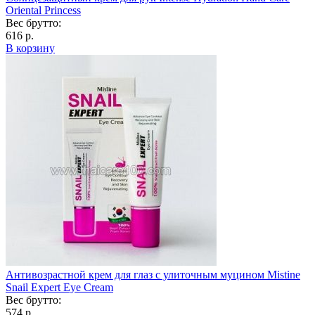
Oriental Princess
Вес брутто:
616 р.
В корзину
Антивозрастной крем для глаз с улиточным муцином Mistine
Snail Expert Eye Cream
Вес брутто:
574 р.