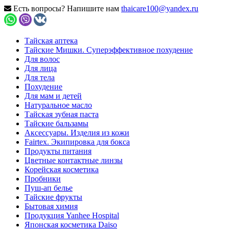
Есть вопросы? Напишите нам
thaicare100@yandex.ru
Тайская аптека
Тайские Мишки. Суперэффективное похудение
Для волос
Для лица
Для тела
Похудение
Для мам и детей
Натуральное масло
Тайская зубная паста
Тайские бальзамы
Аксессуары. Изделия из кожи
Fairtex. Экипировка для бокса
Продукты питания
Цветные контактные линзы
Корейская косметика
Пробники
Пуш-ап белье
Тайские фрукты
Бытовая химия
Продукция Yanhee Hospital
Японская косметика Daiso