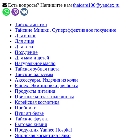
Есть вопросы? Напишите нам
thaicare100@yandex.ru
Тайская аптека
Тайские Мишки. Суперэффективное похудение
Для волос
Для лица
Для тела
Похудение
Для мам и детей
Натуральное масло
Тайская зубная паста
Тайские бальзамы
Аксессуары. Изделия из кожи
Fairtex. Экипировка для бокса
Продукты питания
Цветные контактные линзы
Корейская косметика
Пробники
Пуш-ап белье
Тайские фрукты
Бытовая химия
Продукция Yanhee Hospital
Японская косметика Daiso