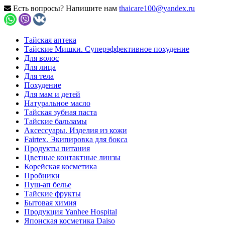
Есть вопросы? Напишите нам
thaicare100@yandex.ru
Тайская аптека
Тайские Мишки. Суперэффективное похудение
Для волос
Для лица
Для тела
Похудение
Для мам и детей
Натуральное масло
Тайская зубная паста
Тайские бальзамы
Аксессуары. Изделия из кожи
Fairtex. Экипировка для бокса
Продукты питания
Цветные контактные линзы
Корейская косметика
Пробники
Пуш-ап белье
Тайские фрукты
Бытовая химия
Продукция Yanhee Hospital
Японская косметика Daiso