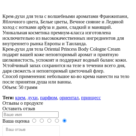
Нашли дешевле ?
Крем-духи для тела с волшебными ароматами Франжипани,
Яблочного цвета, Белые цветы, Вечное сияние и Ледяной
холод с нотками арбуза и дыни, сладкий и манящий.
Уникальная косметика премиум-класса изготовлена
исключительно из высококачественных ингредиентов для
внутреннего рынка Европы и Таиланда.
Крем-духи для тела Oriental Princess Body Cologne Cream
подарят вашей коже неповторимый аромат и приятную
шелковистость, успокоят и поддержат водный баланс кожи.
Устойчивый запах сохранится на теле в течении всего дня,
даря свежесть и неповторимый цветочный флер.
Способ применения: небольшое ко-во крема нанести на тело
после принятия душа или ванны.
Объем: 50 грамм
Теги:
крем
,
духи
,
парфюм
,
ориентал
,
принцесс
Отзывы о продукте
Оставить отзыв
Ваша оценка