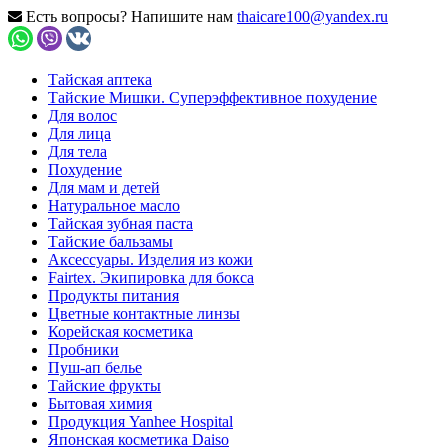
Есть вопросы? Напишите нам
thaicare100@yandex.ru
Тайская аптека
Тайские Мишки. Суперэффективное похудение
Для волос
Для лица
Для тела
Похудение
Для мам и детей
Натуральное масло
Тайская зубная паста
Тайские бальзамы
Аксессуары. Изделия из кожи
Fairtex. Экипировка для бокса
Продукты питания
Цветные контактные линзы
Корейская косметика
Пробники
Пуш-ап белье
Тайские фрукты
Бытовая химия
Продукция Yanhee Hospital
Японская косметика Daiso