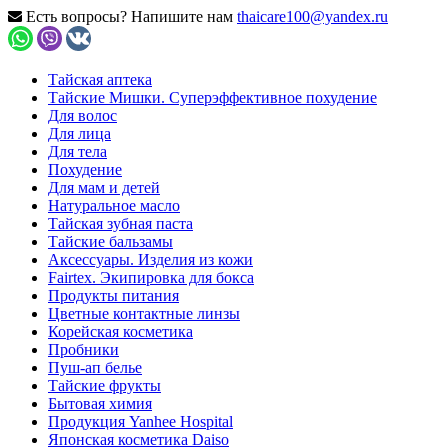
Есть вопросы? Напишите нам
thaicare100@yandex.ru
Тайская аптека
Тайские Мишки. Суперэффективное похудение
Для волос
Для лица
Для тела
Похудение
Для мам и детей
Натуральное масло
Тайская зубная паста
Тайские бальзамы
Аксессуары. Изделия из кожи
Fairtex. Экипировка для бокса
Продукты питания
Цветные контактные линзы
Корейская косметика
Пробники
Пуш-ап белье
Тайские фрукты
Бытовая химия
Продукция Yanhee Hospital
Японская косметика Daiso