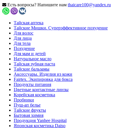
Есть вопросы? Напишите нам
thaicare100@yandex.ru
Тайская аптека
Тайские Мишки. Суперэффективное похудение
Для волос
Для лица
Для тела
Похудение
Для мам и детей
Натуральное масло
Тайская зубная паста
Тайские бальзамы
Аксессуары. Изделия из кожи
Fairtex. Экипировка для бокса
Продукты питания
Цветные контактные линзы
Корейская косметика
Пробники
Пуш-ап белье
Тайские фрукты
Бытовая химия
Продукция Yanhee Hospital
Японская косметика Daiso