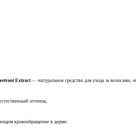
Добавить в закладки
Нашли дешевле ?
etroot Extract
— натуральное средство для ухода за волосами, 
естественный оттенок;
ающим кровообращение в дерме;
;