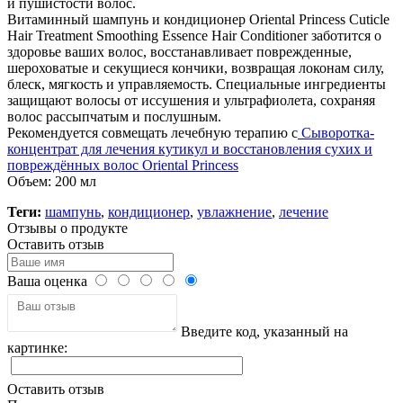
и пушистости волос.
Витаминный шампунь и кондиционер Oriental Princess Cuticle
Hair Treatment Smoothing Essence Hair Conditioner заботится о
здоровье ваших волос, восстанавливает поврежденные,
шероховатые и секущиеся кончики, возвращая локонам силу,
блеск, мягкость и управляемость. Специальные ингредиенты
защищают волосы от иссушения и ультрафиолета, сохраняя
волос рассыпчатым и послушным.
Рекомендуется совмещать лечебную терапию с
Сыворотка-
концентрат для лечения кутикул и восстановления сухих и
повреждённых волос Oriental Princess
Объем: 200 мл
Теги:
шампунь
,
кондиционер
,
увлажнение
,
лечение
Отзывы о продукте
Оставить отзыв
Ваша оценка
Введите код, указанный на
картинке:
Оставить отзыв