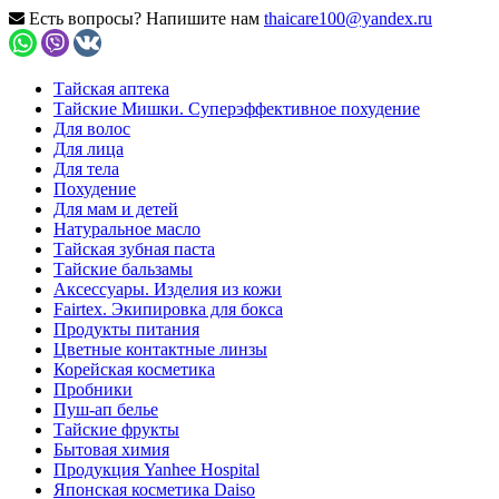
Есть вопросы? Напишите нам
thaicare100@yandex.ru
Тайская аптека
Тайские Мишки. Суперэффективное похудение
Для волос
Для лица
Для тела
Похудение
Для мам и детей
Натуральное масло
Тайская зубная паста
Тайские бальзамы
Аксессуары. Изделия из кожи
Fairtex. Экипировка для бокса
Продукты питания
Цветные контактные линзы
Корейская косметика
Пробники
Пуш-ап белье
Тайские фрукты
Бытовая химия
Продукция Yanhee Hospital
Японская косметика Daiso