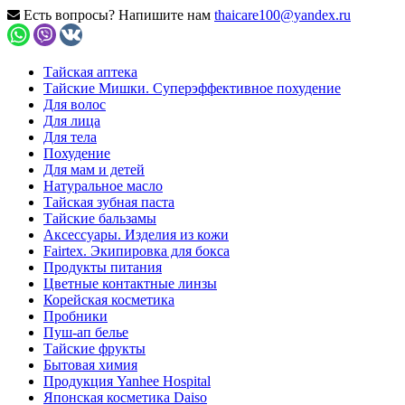
Есть вопросы? Напишите нам
thaicare100@yandex.ru
Тайская аптека
Тайские Мишки. Суперэффективное похудение
Для волос
Для лица
Для тела
Похудение
Для мам и детей
Натуральное масло
Тайская зубная паста
Тайские бальзамы
Аксессуары. Изделия из кожи
Fairtex. Экипировка для бокса
Продукты питания
Цветные контактные линзы
Корейская косметика
Пробники
Пуш-ап белье
Тайские фрукты
Бытовая химия
Продукция Yanhee Hospital
Японская косметика Daiso