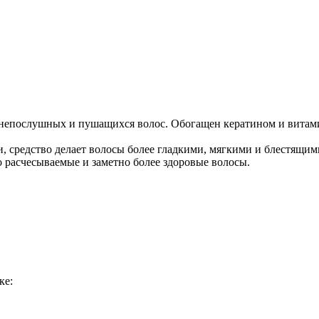
Добавить в закладки
Нашли дешевле ?
 непослушных и пушащихся волос. Обогащен кератином и витами
 средство делает волосы более гладкими, мягкими и блестящим
о расчесываемые и заметно более здоровые волосы.
ке: