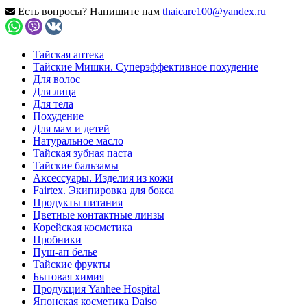
Есть вопросы? Напишите нам
thaicare100@yandex.ru
Тайская аптека
Тайские Мишки. Суперэффективное похудение
Для волос
Для лица
Для тела
Похудение
Для мам и детей
Натуральное масло
Тайская зубная паста
Тайские бальзамы
Аксессуары. Изделия из кожи
Fairtex. Экипировка для бокса
Продукты питания
Цветные контактные линзы
Корейская косметика
Пробники
Пуш-ап белье
Тайские фрукты
Бытовая химия
Продукция Yanhee Hospital
Японская косметика Daiso