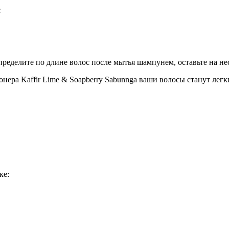
с
ределите по длине волос после мытья шампунем, оставьте на не
онера Kaffir Lime & Soapberry Sabunnga ваши волосы станут ле
ке: