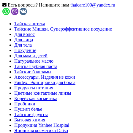
Есть вопросы? Напишите нам
thaicare100@yandex.ru
Тайская аптека
Тайские Мишки. Суперэффективное похудение
Для волос
Для лица
Для тела
Похудение
Для мам и детей
Натуральное масло
Тайская зубная паста
Тайские бальзамы
Аксессуары. Изделия из кожи
Fairtex. Экипировка для бокса
Продукты питания
Цветные контактные линзы
Корейская косметика
Пробники
Пуш-ап белье
Тайские фрукты
Бытовая химия
Продукция Yanhee Hospital
Японская косметика Daiso