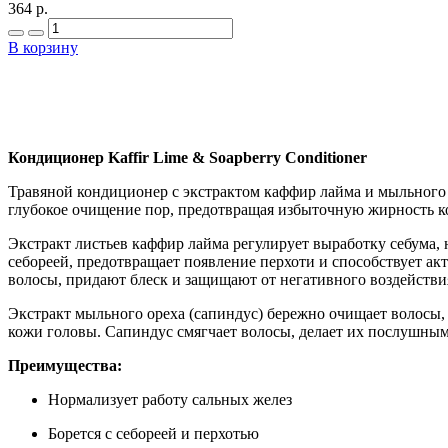
364 р.
В корзину
Кондиционер Kaffir Lime & Soapberry Conditioner
Травяной кондиционер с экстрактом каффир лайма и мыльного 
глубокое очищение пор, предотвращая избыточную жирность ко
Экстракт листьев каффир лайма регулирует выработку себума,
себореей, предотвращает появление перхоти и способствует ак
волосы, придают блеск и защищают от негативного воздейств
Экстракт мыльного ореха (сапиндус) бережно очищает волосы,
кожи головы. Сапиндус смягчает волосы, делает их послушным
Преимущества:
Нормализует работу сальных желез
Борется с себореей и перхотью