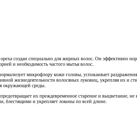
Добавить в закладки
Нашли дешевле ?
ореха создан специально для жирных волос. Он эффективно нор
рней и необходимость частого мытья волос.
 нормализует микрофлору кожи головы, успокаивает раздражения
тивной жизнедеятельности волосяных луковиц, укрепляя их и ст
ия окружающей среды.
 предотвращает их преждевременное старение и выцветание, не
и, блестящими и укрепляет локоны по всей длине.