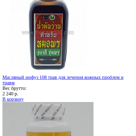
Масляный инфуз 108 трав для лечения кожных проблем и
травм
Вес брутто:
2 240 р.
В корзину