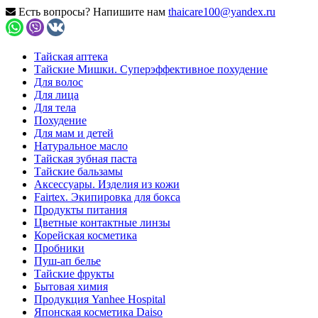
Есть вопросы? Напишите нам
thaicare100@yandex.ru
Тайская аптека
Тайские Мишки. Суперэффективное похудение
Для волос
Для лица
Для тела
Похудение
Для мам и детей
Натуральное масло
Тайская зубная паста
Тайские бальзамы
Аксессуары. Изделия из кожи
Fairtex. Экипировка для бокса
Продукты питания
Цветные контактные линзы
Корейская косметика
Пробники
Пуш-ап белье
Тайские фрукты
Бытовая химия
Продукция Yanhee Hospital
Японская косметика Daiso