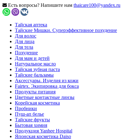
Есть вопросы? Напишите нам
thaicare100@yandex.ru
Тайская аптека
Тайские Мишки. Суперэффективное похудение
Для волос
Для лица
Для тела
Похудение
Для мам и детей
Натуральное масло
Тайская зубная паста
Тайские бальзамы
Аксессуары. Изделия из кожи
Fairtex. Экипировка для бокса
Продукты питания
Цветные контактные линзы
Корейская косметика
Пробники
Пуш-ап белье
Тайские фрукты
Бытовая химия
Продукция Yanhee Hospital
Японская косметика Daiso