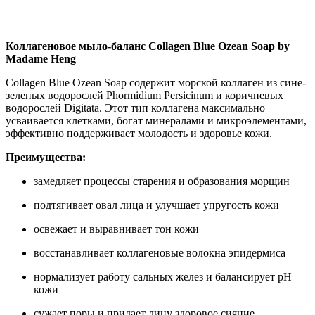
Нашли дешевле ?
Коллагеновое мыло-баланс Collagen Blue Ozean Soap by
Madame Heng
Collagen Blue Ozean Soap содержит морской коллаген из сине-
зеленых водорослей Phormidium Persicinum и коричневых
водорослей Digitata. Этот тип коллагена максимально
усваивается клетками, богат минералами и микроэлементами,
эффективно поддерживает молодость и здоровье кожи.
Преимущества:
замедляет процессы старения и образования морщин
подтягивает овал лица и улучшает упругость кожи
освежает и выравнивает тон кожи
восстанавливает коллагеновые волокна эпидермиса
нормализует работу сальных желез и балансирует рН
кожи
сужает поры и придает лицу здоровое сияние