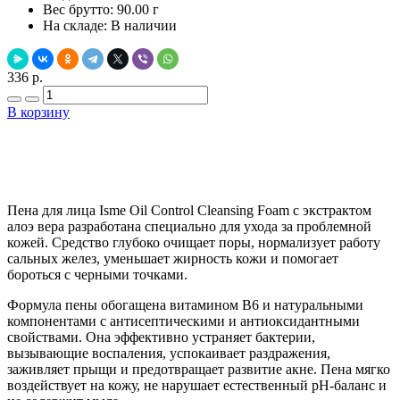
Вес брутто:
90.00 г
На складе:
В наличии
336 р.
В корзину
Добавить в закладки
Нашли дешевле ?
Пена для лица Isme Oil Control Cleansing Foam с экстрактом
алоэ вера разработана специально для ухода за проблемной
кожей. Средство глубоко очищает поры, нормализует работу
сальных желез, уменьшает жирность кожи и помогает
бороться с черными точками.
Формула пены обогащена витамином B6 и натуральными
компонентами с антисептическими и антиоксидантными
свойствами. Она эффективно устраняет бактерии,
вызывающие воспаления, успокаивает раздражения,
заживляет прыщи и предотвращает развитие акне. Пена мягко
воздействует на кожу, не нарушает естественный pH-баланс и