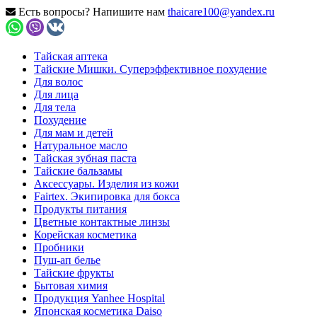
Есть вопросы? Напишите нам
thaicare100@yandex.ru
Тайская аптека
Тайские Мишки. Суперэффективное похудение
Для волос
Для лица
Для тела
Похудение
Для мам и детей
Натуральное масло
Тайская зубная паста
Тайские бальзамы
Аксессуары. Изделия из кожи
Fairtex. Экипировка для бокса
Продукты питания
Цветные контактные линзы
Корейская косметика
Пробники
Пуш-ап белье
Тайские фрукты
Бытовая химия
Продукция Yanhee Hospital
Японская косметика Daiso