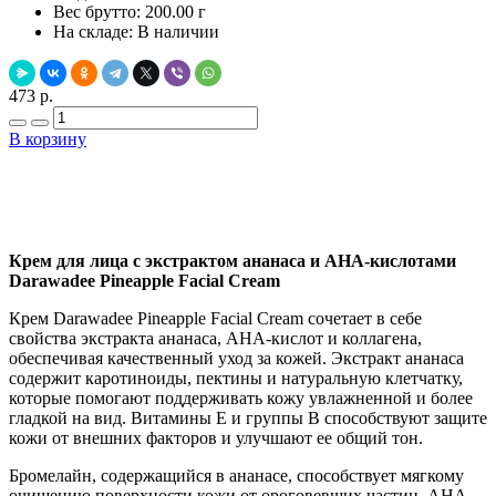
Вес брутто:
200.00 г
На складе:
В наличии
473 р.
В корзину
Добавить в закладки
Нашли дешевле ?
Крем для лица с экстрактом ананаса и АНА-кислотами
Darawadee Pineapple Facial Cream
Крем Darawadee Pineapple Facial Cream сочетает в себе
свойства экстракта ананаса, АНА-кислот и коллагена,
обеспечивая качественный уход за кожей. Экстракт ананаса
содержит каротиноиды, пектины и натуральную клетчатку,
которые помогают поддерживать кожу увлажненной и более
гладкой на вид. Витамины Е и группы В способствуют защите
кожи от внешних факторов и улучшают ее общий тон.
Бромелайн, содержащийся в ананасе, способствует мягкому
очищению поверхности кожи от ороговевших частиц. АНА-