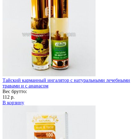
Тайский карманный ингалятор с натуральными лечебными
травами и с ананасом
Вес брутто:
112 р.
В корзину