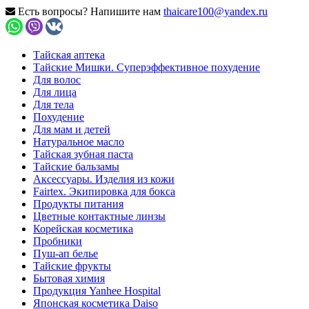
Есть вопросы? Напишите нам
thaicare100@yandex.ru
Тайская аптека
Тайские Мишки. Суперэффективное похудение
Для волос
Для лица
Для тела
Похудение
Для мам и детей
Натуральное масло
Тайская зубная паста
Тайские бальзамы
Аксессуары. Изделия из кожи
Fairtex. Экипировка для бокса
Продукты питания
Цветные контактные линзы
Корейская косметика
Пробники
Пуш-ап белье
Тайские фрукты
Бытовая химия
Продукция Yanhee Hospital
Японская косметика Daiso