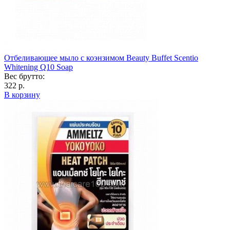
Отбеливающее мыло с коэнзимом Beauty Buffet Scentio
Whitening Q10 Soap
Вес брутто:
322 р.
В корзину