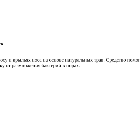
Добавить в закладки
Нашли дешевле ?
ек
су и крыльях носа на основе натуральных трав. Средство помог
жу от размножения бактерий в порах.