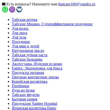
Есть вопросы? Напишите нам
thaicare100@yandex.ru
Тайская аптека
Тайские Мишки. Суперэффективное похудение
Для волос
Для лица
Для тела
Похудение
Для мам и детей
Натуральное масло
Тайская зубная паста
Тайские бальзамы
Аксессуары. Изделия из кожи
Fairtex. Экипировка для бокса
Продукты питания
Цветные контактные линзы
Корейская косметика
Пробники
Пуш-ап белье
Тайские фрукты
Бытовая химия
Продукция Yanhee Hospital
Японская косметика Daiso