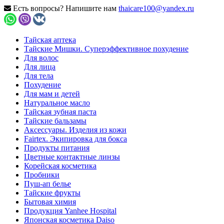
Есть вопросы? Напишите нам
thaicare100@yandex.ru
Тайская аптека
Тайские Мишки. Суперэффективное похудение
Для волос
Для лица
Для тела
Похудение
Для мам и детей
Натуральное масло
Тайская зубная паста
Тайские бальзамы
Аксессуары. Изделия из кожи
Fairtex. Экипировка для бокса
Продукты питания
Цветные контактные линзы
Корейская косметика
Пробники
Пуш-ап белье
Тайские фрукты
Бытовая химия
Продукция Yanhee Hospital
Японская косметика Daiso