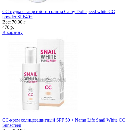
CC пудра с защитой от солнца Cathy Doll speed white CC
powder SPF40+
Вес: 70.00 г
476 р.
В корзину
CC-крем солнцезащитный SPF 50 + Namu Life Snail White CC
Sunscreen