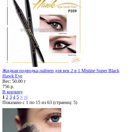
Жидкая подводка-лайнер для век 2 в 1 Mistine Super Black
Hawk Eye
Вес: 50.00 г
756 р.
В корзину
1
2
3
4
5
>
>|
Показано с 1 по 15 из 63 (страниц: 5)