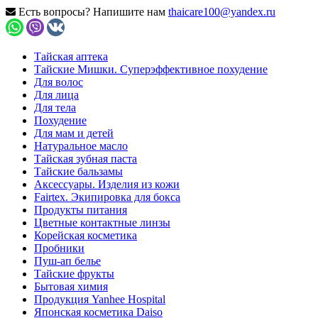
Есть вопросы? Напишите нам
thaicare100@yandex.ru
Тайская аптека
Тайские Мишки. Суперэффективное похудение
Для волос
Для лица
Для тела
Похудение
Для мам и детей
Натуральное масло
Тайская зубная паста
Тайские бальзамы
Аксессуары. Изделия из кожи
Fairtex. Экипировка для бокса
Продукты питания
Цветные контактные линзы
Корейская косметика
Пробники
Пуш-ап белье
Тайские фрукты
Бытовая химия
Продукция Yanhee Hospital
Японская косметика Daiso