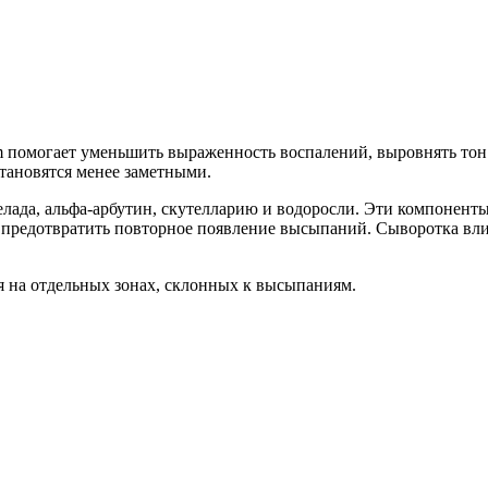
Добавить в закладки
Нашли дешевле ?
 помогает уменьшить выраженность воспалений, выровнять тон 
тановятся менее заметными.
мелада, альфа-арбутин, скутелларию и водоросли. Эти компоне
редотвратить повторное появление высыпаний. Сыворотка влияе
я на отдельных зонах, склонных к высыпаниям.