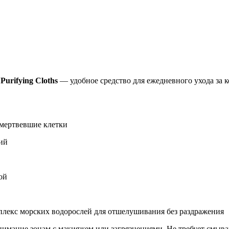
Добавить в закладки
Нашли дешевле ?
Purifying Cloths
— удобное средство для ежедневного ухода за к
мертвевшие клетки
ий
ой
кс морских водорослей для отшелушивания без раздражения
нимание зонам с макияжем или загрязнениями. Не требует смыва