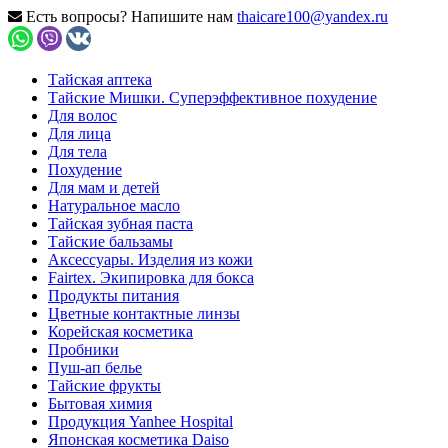
Есть вопросы? Напишите нам
thaicare100@yandex.ru
Тайская аптека
Тайские Мишки. Суперэффективное похудение
Для волос
Для лица
Для тела
Похудение
Для мам и детей
Натуральное масло
Тайская зубная паста
Тайские бальзамы
Аксессуары. Изделия из кожи
Fairtex. Экипировка для бокса
Продукты питания
Цветные контактные линзы
Корейская косметика
Пробники
Пуш-ап белье
Тайские фрукты
Бытовая химия
Продукция Yanhee Hospital
Японская косметика Daiso