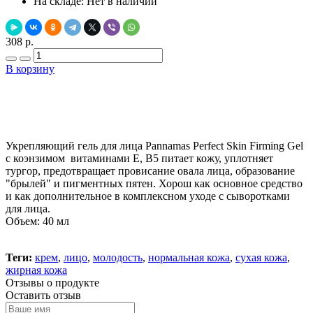
На складе:
Нет в наличии
308 р.
В корзину
Добавить в закладки
Нашли дешевле ?
Укрепляющий гель для лица Pannamas Perfect Skin Firming Gel
с коэнзимом витаминами Е, В5 питает кожу, уплотняет
тургор, предотвращает провисание овала лица, образование
"брылей" и пигментных пятен. Хорош как основное средство
и как дополнительное в комплексном уходе с сыворотками
для лица.
Объем: 40 мл
Теги:
крем
,
лицо
,
молодость
,
нормальная кожа
,
сухая кожа
,
жирная кожа
Отзывы о продукте
Оставить отзыв