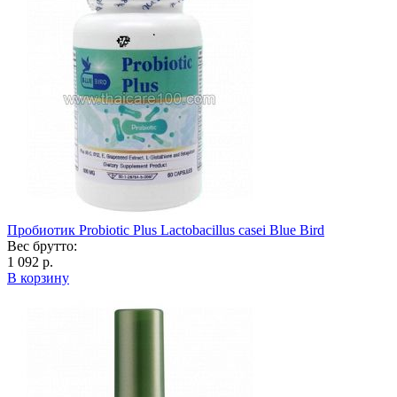
Пробиотик Probiotic Plus Lactobacillus casei Blue Bird
Вес брутто:
1 092 р.
В корзину