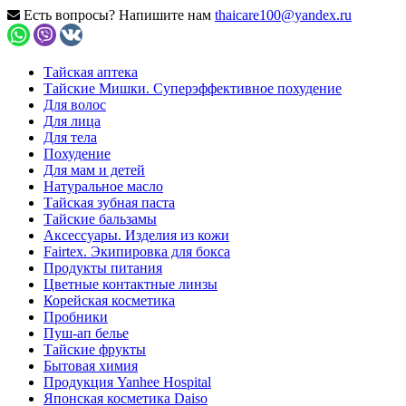
Есть вопросы? Напишите нам
thaicare100@yandex.ru
Тайская аптека
Тайские Мишки. Суперэффективное похудение
Для волос
Для лица
Для тела
Похудение
Для мам и детей
Натуральное масло
Тайская зубная паста
Тайские бальзамы
Аксессуары. Изделия из кожи
Fairtex. Экипировка для бокса
Продукты питания
Цветные контактные линзы
Корейская косметика
Пробники
Пуш-ап белье
Тайские фрукты
Бытовая химия
Продукция Yanhee Hospital
Японская косметика Daiso