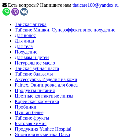
Есть вопросы? Напишите нам
thaicare100@yandex.ru
Тайская аптека
Тайские Мишки. Суперэффективное похудение
Для волос
Для лица
Для тела
Похудение
Для мам и детей
Натуральное масло
Тайская зубная паста
Тайские бальзамы
Аксессуары. Изделия из кожи
Fairtex. Экипировка для бокса
Продукты питания
Цветные контактные линзы
Корейская косметика
Пробники
Пуш-ап белье
Тайские фрукты
Бытовая химия
Продукция Yanhee Hospital
Японская косметика Daiso