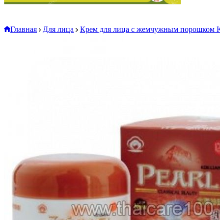
Главная
Для лица
Крем для лица с жемчужным порошком Ko