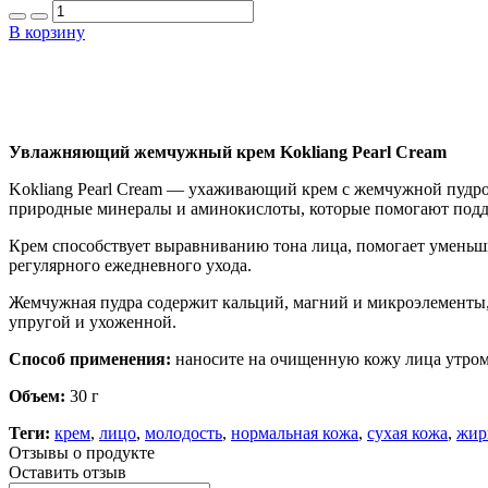
В корзину
Увлажняющий жемчужный крем Kokliang Pearl Cream
Kokliang Pearl Cream — ухаживающий крем с жемчужной пудрой
природные минералы и аминокислоты, которые помогают подде
Крем способствует выравниванию тона лица, помогает уменьши
регулярного ежедневного ухода.
Жемчужная пудра содержит кальций, магний и микроэлементы,
упругой и ухоженной.
Способ применения:
наносите на очищенную кожу лица утром
Объем:
30 г
Теги:
крем
,
лицо
,
молодость
,
нормальная кожа
,
сухая кожа
,
жир
Отзывы о продукте
Оставить отзыв