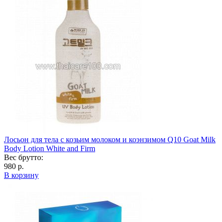
Лосьон для тела с козьим молоком и коэнзимом Q10 Goat Milk
Body Lotion White and Firm
Вес брутто:
980 р.
В корзину