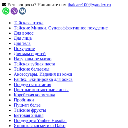
Есть вопросы? Напишите нам
thaicare100@yandex.ru
Тайская аптека
Тайские Мишки. Суперэффективное похудение
Для волос
Для лица
Для тела
Похудение
Для мам и детей
Натуральное масло
Тайская зубная паста
Тайские бальзамы
Аксессуары. Изделия из кожи
Fairtex. Экипировка для бокса
Продукты питания
Цветные контактные линзы
Корейская косметика
Пробники
Пуш-ап белье
Тайские фрукты
Бытовая химия
Продукция Yanhee Hospital
Японская косметика Daiso