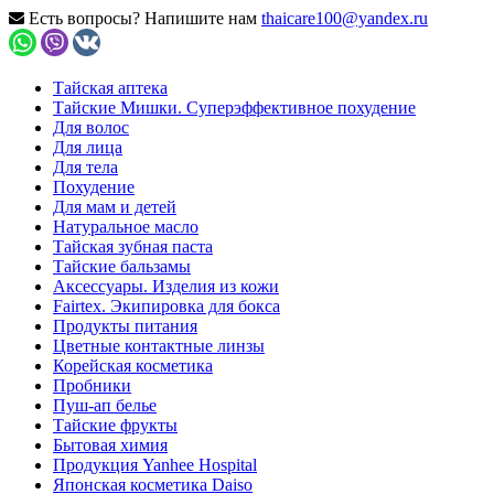
Есть вопросы? Напишите нам
thaicare100@yandex.ru
Тайская аптека
Тайские Мишки. Суперэффективное похудение
Для волос
Для лица
Для тела
Похудение
Для мам и детей
Натуральное масло
Тайская зубная паста
Тайские бальзамы
Аксессуары. Изделия из кожи
Fairtex. Экипировка для бокса
Продукты питания
Цветные контактные линзы
Корейская косметика
Пробники
Пуш-ап белье
Тайские фрукты
Бытовая химия
Продукция Yanhee Hospital
Японская косметика Daiso