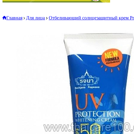
Главная
Для лица
Отбеливающий солнцезащитный крем Prot