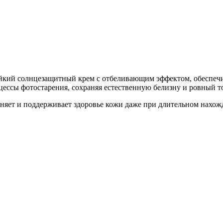
Добавить в закладки
Нашли дешевле ?
кий солнцезащитный крем с отбеливающим эффектом, обеспеч
цессы фотостарения, сохраняя естественную белизну и ровный т
жняет и поддерживает здоровье кожи даже при длительном нахож