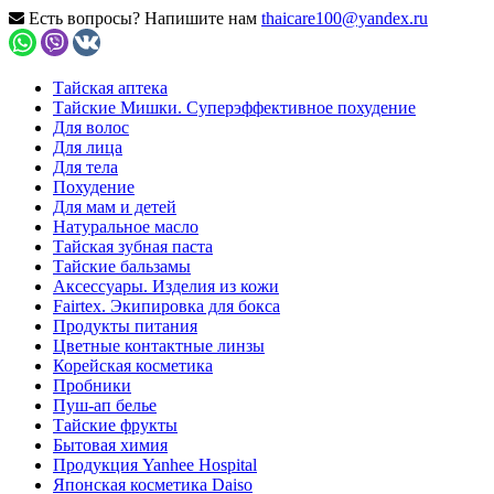
Есть вопросы? Напишите нам
thaicare100@yandex.ru
Тайская аптека
Тайские Мишки. Суперэффективное похудение
Для волос
Для лица
Для тела
Похудение
Для мам и детей
Натуральное масло
Тайская зубная паста
Тайские бальзамы
Аксессуары. Изделия из кожи
Fairtex. Экипировка для бокса
Продукты питания
Цветные контактные линзы
Корейская косметика
Пробники
Пуш-ап белье
Тайские фрукты
Бытовая химия
Продукция Yanhee Hospital
Японская косметика Daiso