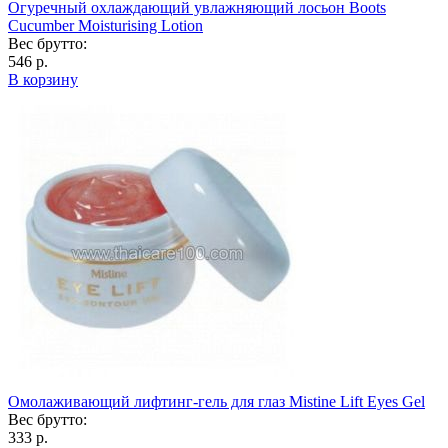
Огуречный охлаждающий увлажняющий лосьон Boots
Cucumber Moisturising Lotion
Вес брутто:
546 р.
В корзину
Омолаживающий лифтинг-гель для глаз Mistine Lift Eyes Gel
Вес брутто:
333 р.