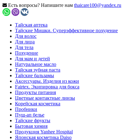
Есть вопросы? Напишите нам
thaicare100@yandex.ru
Тайская аптека
Тайские Мишки. Суперэффективное похудение
Для волос
Для лица
Для тела
Похудение
Для мам и детей
Натуральное масло
Тайская зубная паста
Тайские бальзамы
Аксессуары. Изделия из кожи
Fairtex. Экипировка для бокса
Продукты питания
Цветные контактные линзы
Корейская косметика
Пробники
Пуш-ап белье
Тайские фрукты
Бытовая химия
Продукция Yanhee Hospital
Японская косметика Daiso