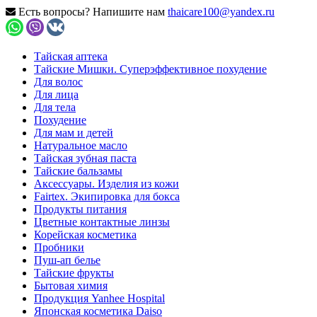
Есть вопросы? Напишите нам
thaicare100@yandex.ru
Тайская аптека
Тайские Мишки. Суперэффективное похудение
Для волос
Для лица
Для тела
Похудение
Для мам и детей
Натуральное масло
Тайская зубная паста
Тайские бальзамы
Аксессуары. Изделия из кожи
Fairtex. Экипировка для бокса
Продукты питания
Цветные контактные линзы
Корейская косметика
Пробники
Пуш-ап белье
Тайские фрукты
Бытовая химия
Продукция Yanhee Hospital
Японская косметика Daiso