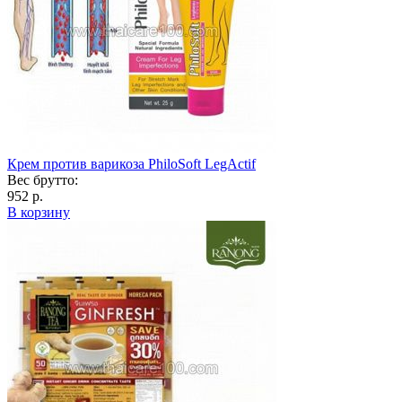
Крем против варикоза PhiloSoft LegActif
Вес брутто:
952 р.
В корзину