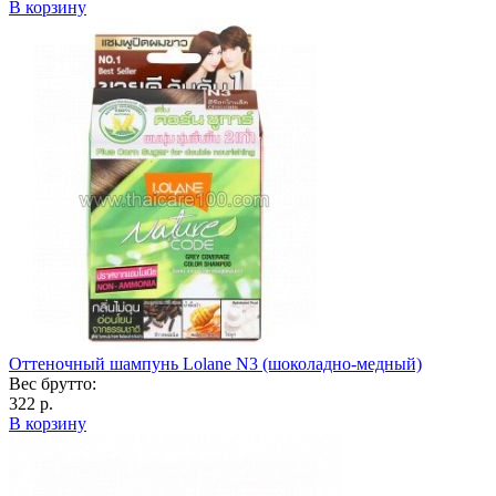
В корзину
Оттеночный шампунь Lolane N3 (шоколадно-медный)
Вес брутто:
322 р.
В корзину