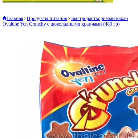
Главная
Продукты питания
Быстрорастворимый какао
Ovaltine Yen Crunchy с шоколадными кранчами (480 гр)