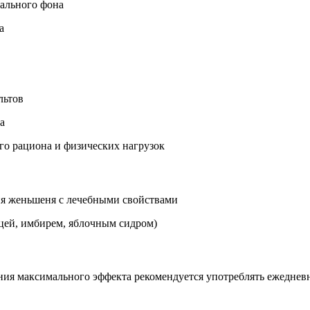
ального фона
а
льтов
а
о рациона и физических нагрузок
ня женьшеня с лечебными свойствами
цей, имбирем, яблочным сидром)
чения максимального эффекта рекомендуется употреблять ежедне