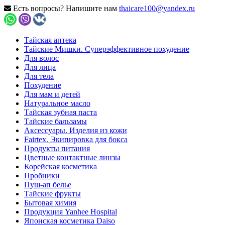
Есть вопросы? Напишите нам
thaicare100@yandex.ru
Тайская аптека
Тайские Мишки. Суперэффективное похудение
Для волос
Для лица
Для тела
Похудение
Для мам и детей
Натуральное масло
Тайская зубная паста
Тайские бальзамы
Аксессуары. Изделия из кожи
Fairtex. Экипировка для бокса
Продукты питания
Цветные контактные линзы
Корейская косметика
Пробники
Пуш-ап белье
Тайские фрукты
Бытовая химия
Продукция Yanhee Hospital
Японская косметика Daiso