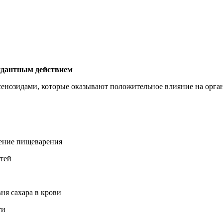
Добавить в закладки
Нашли дешевле ?
идантным действием
нозидами, которые оказывают положительное влияние на орган
ение пищеварения
тей
ня сахара в крови
ти