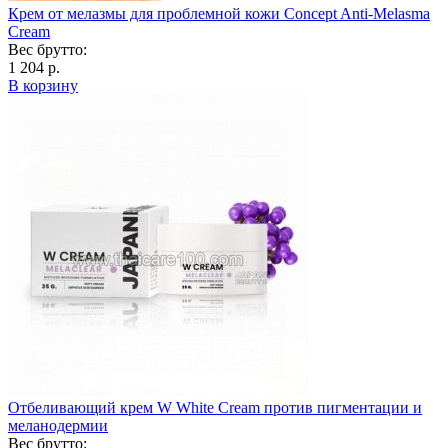
Крем от мелазмы для проблемной кожи Concept Anti-Melasma
Cream
Вес брутто:
1 204 р.
В корзину
Отбеливающий крем W White Cream против пигментации и
меланодермии
Вес брутто: