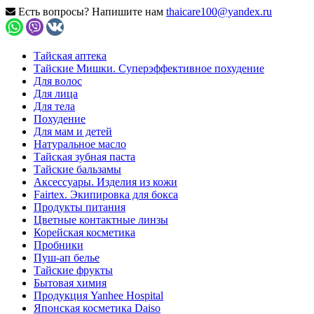
Есть вопросы? Напишите нам
thaicare100@yandex.ru
Тайская аптека
Тайские Мишки. Суперэффективное похудение
Для волос
Для лица
Для тела
Похудение
Для мам и детей
Натуральное масло
Тайская зубная паста
Тайские бальзамы
Аксессуары. Изделия из кожи
Fairtex. Экипировка для бокса
Продукты питания
Цветные контактные линзы
Корейская косметика
Пробники
Пуш-ап белье
Тайские фрукты
Бытовая химия
Продукция Yanhee Hospital
Японская косметика Daiso