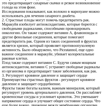
это предотвращает сахарные скачки и резкое возникновение
голода на этом фоне.
Исследования показывают, как волокно в марихуане можно
использовать для лечения сахарного диабета.
2. Страстные плоды могут помочь предотвратить рак.
Маракуйя изобилует антиоксидантами, которые борются с
свободными радикалами, способными провоцировать
онкологию. Он также содержит витамин А, флавоноиды и
другие фенольные соединения, которые помогают
предотвратить рак. Одним из таких соединений в фруктах
является хризон, который проявляет противоопухолевую
активность. Было обнаружено, что Piceatannol, еще одно
важное соединение в маракуйе, убивает колоректальные
раковые клетки.
Плод также содержит витамин С. Будучи самым мощным
антиоксидантом, витамин С устраняет свободные радикалы
из организма и предотвращает такие заболевания, как рак.
3. Регулирует кровяное давление и защищает сердце
Преимущества страстных фруктов - регулирует кровяное
давление и защищает сердцебиение.
Фрукты также богаты калием, важным минералом, который
регулирует уровень артериального давления. Он расслабляет
кровеносные сосуды и усиливает кровоток. Это уменьшает
напряжение сердца и улучшает общее состояние сердца. Что
еще более важно, движение между мембранами организма