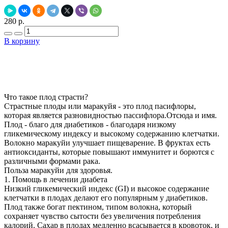
280 р.
В корзину
Добавить в закладки
Нашли дешевле ?
Что такое плод страсти?
Страстные плоды или маракуйя - это плод пасифлоры,
которая является разновидностью пассифлора.Отсюда и имя.
Плод - благо для диабетиков - благодаря низкому
гликемическому индексу и высокому содержанию клетчатки.
Волокно маракуйи улучшает пищеварение. В фруктах есть
антиоксиданты, которые повышают иммунитет и борются с
различными формами рака.
Польза маракуйи для здоровья.
1. Помощь в лечении диабета
Низкий гликемический индекс (GI) и высокое содержание
клетчатки в плодах делают его популярным у диабетиков.
Плод также богат пектином, типом волокна, который
сохраняет чувство сытости без увеличения потребления
калорий. Сахар в плодах медленно всасывается в кровоток, и