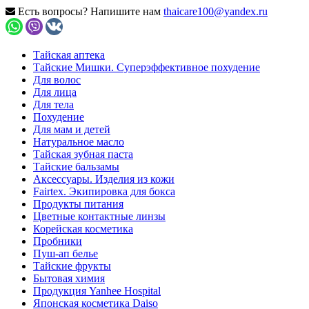
Есть вопросы? Напишите нам
thaicare100@yandex.ru
Тайская аптека
Тайские Мишки. Суперэффективное похудение
Для волос
Для лица
Для тела
Похудение
Для мам и детей
Натуральное масло
Тайская зубная паста
Тайские бальзамы
Аксессуары. Изделия из кожи
Fairtex. Экипировка для бокса
Продукты питания
Цветные контактные линзы
Корейская косметика
Пробники
Пуш-ап белье
Тайские фрукты
Бытовая химия
Продукция Yanhee Hospital
Японская косметика Daiso