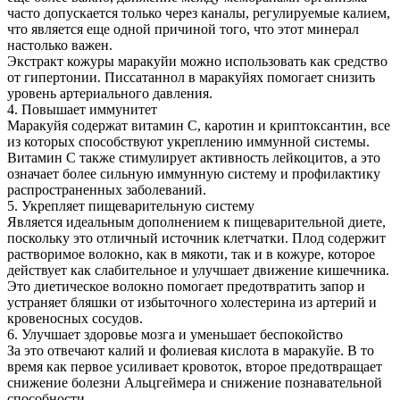
часто допускается только через каналы, регулируемые калием,
что является еще одной причиной того, что этот минерал
настолько важен.
Экстракт кожуры маракуйи можно использовать как средство
от гипертонии. Писсатаннол в маракуйях помогает снизить
уровень артериального давления.
4. Повышает иммунитет
Маракуйя содержат витамин С, каротин и криптоксантин, все
из которых способствуют укреплению иммунной системы.
Витамин С также стимулирует активность лейкоцитов, а это
означает более сильную иммунную систему и профилактику
распространенных заболеваний.
5. Укрепляет пищеварительную систему
Является идеальным дополнением к пищеварительной диете,
поскольку это отличный источник клетчатки. Плод содержит
растворимое волокно, как в мякоти, так и в кожуре, которое
действует как слабительное и улучшает движение кишечника.
Это диетическое волокно помогает предотвратить запор и
устраняет бляшки от избыточного холестерина из артерий и
кровеносных сосудов.
6. Улучшает здоровье мозга и уменьшает беспокойство
За это отвечают калий и фолиевая кислота в маракуйе. В то
время как первое усиливает кровоток, второе предотвращает
снижение болезни Альцгеймера и снижение познавательной
способности.