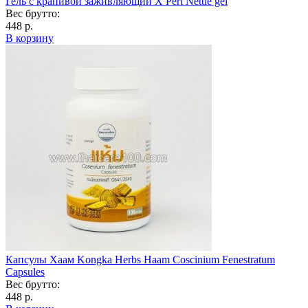
Гель с крапивой заживляющий X Pert Nettle gel
Вес брутто:
448 р.
В корзину
Капсулы Хаам Kongka Herbs Haam Coscinium Fenestratum
Capsules
Вес брутто:
448 р.