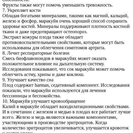
Фрукты также могут помочь уменьшить тревожность.
7. Укрепляет кости
Обладая богатыми минералами, такими как магний, кальций,
железо и фосфор, маракуйя очень хороший способ сохранить
здоровье костей. Минералы поддерживают плотность костной
ткани и даже предотвращают остеопороз.
Экстракт кожуры плода также обладает
противовоспалительными свойствами, которые могут быть
использованы для облегчения симптомов артрита.
8. Лечит респираторные болезни
Смесь биофлавоноидов в маракуйях может оказать
положительное влияние на дыхательную систему.
Исследования показывают, что сок маракуйи может помочь
облегчить астму, хрипы и даже коклюш.
9. Улучшает качество сна
Плод содержит harman, седативный компонент. Исследования
показали, что маракуйи используются для лечения
бессонницы и беспокойства.
10. Маракуйя улучшает кровообращение
Калий в маракуйе обладает вазодилатационными свойствами.
И в сочетании с железом и медью в плодах все работает лучше
всего. Железо и медь являются важными компонентами,
участвующими в производстве эритроцитов. Когда
количество эритроцитов увеличивается, улучшается кровоток