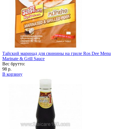
Тайский маринад для свинины на гриле Ros Dee Menu
Marinate & Grill Sauce
Вес брутто:
98 р.
В корзину