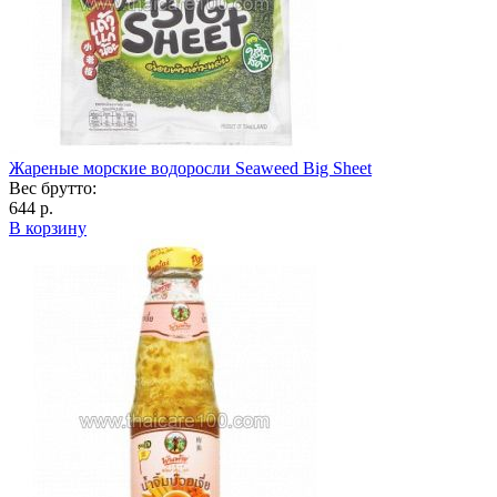
Жареные морские водоросли Seaweed Big Sheet
Вес брутто:
644 р.
В корзину