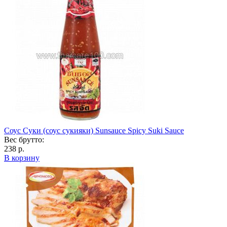
Соус Суки (соус сукияки) Sunsauce Spicy Suki Sauce
Вес брутто:
238 р.
В корзину