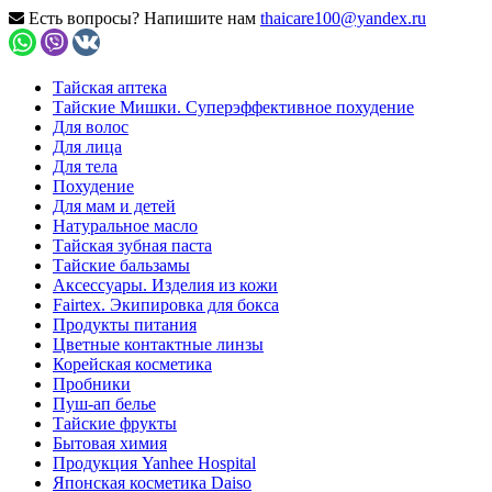
Есть вопросы? Напишите нам
thaicare100@yandex.ru
Тайская аптека
Тайские Мишки. Суперэффективное похудение
Для волос
Для лица
Для тела
Похудение
Для мам и детей
Натуральное масло
Тайская зубная паста
Тайские бальзамы
Аксессуары. Изделия из кожи
Fairtex. Экипировка для бокса
Продукты питания
Цветные контактные линзы
Корейская косметика
Пробники
Пуш-ап белье
Тайские фрукты
Бытовая химия
Продукция Yanhee Hospital
Японская косметика Daiso