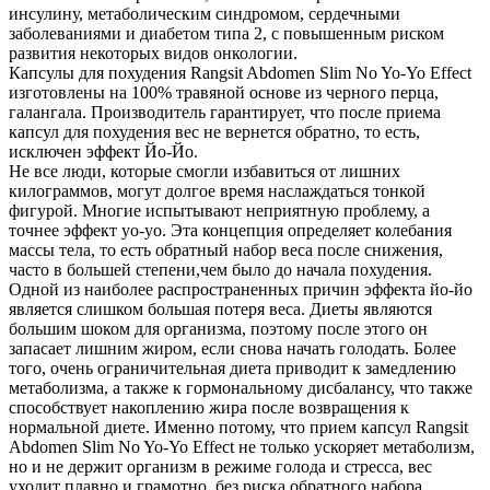
инсулину, метаболическим синдромом, сердечными
заболеваниями и диабетом типа 2, с повышенным риском
развития некоторых видов онкологии.
Капсулы для похудения Rangsit Abdomen Slim No Yo-Yo Effect
изготовлены на 100% травяной основе из черного перца,
галангала. Производитель гарантирует, что после приема
капсул для похудения вес не вернется обратно, то есть,
исключен эффект Йо-Йо.
Не все люди, которые смогли избавиться от лишних
килограммов, могут долгое время наслаждаться тонкой
фигурой. Многие испытывают неприятную проблему, а
точнее эффект yo-yo. Эта концепция определяет колебания
массы тела, то есть обратный набор веса после снижения,
часто в большей степени,чем было до начала похудения.
Одной из наиболее распространенных причин эффекта йо-йо
является слишком большая потеря веса. Диеты являются
большим шоком для организма, поэтому после этого он
запасает лишним жиром, если снова начать голодать. Более
того, очень ограничительная диета приводит к замедлению
метаболизма, а также к гормональному дисбалансу, что также
способствует накоплению жира после возвращения к
нормальной диете. Именно потому, что прием капсул Rangsit
Abdomen Slim No Yo-Yo Effect не только ускоряет метаболизм,
но и не держит организм в режиме голода и стресса, вес
уходит плавно и грамотно, без риска обратного набора.