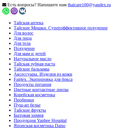
Есть вопросы? Напишите нам
thaicare100@yandex.ru
Тайская аптека
Тайские Мишки. Суперэффективное похудение
Для волос
Для лица
Для тела
Похудение
Для мам и детей
Натуральное масло
Тайская зубная паста
Тайские бальзамы
Аксессуары. Изделия из кожи
Fairtex. Экипировка для бокса
Продукты питания
Цветные контактные линзы
Корейская косметика
Пробники
Пуш-ап белье
Тайские фрукты
Бытовая химия
Продукция Yanhee Hospital
Японская косметика Daiso