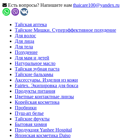
Есть вопросы? Напишите нам
thaicare100@yandex.ru
Тайская аптека
Тайские Мишки. Суперэффективное похудение
Для волос
Для лица
Для тела
Похудение
Для мам и детей
Натуральное масло
Тайская зубная паста
Тайские бальзамы
Аксессуары. Изделия из кожи
Fairtex. Экипировка для бокса
Продукты питания
Цветные контактные линзы
Корейская косметика
Пробники
Пуш-ап белье
Тайские фрукты
Бытовая химия
Продукция Yanhee Hospital
Японская косметика Daiso