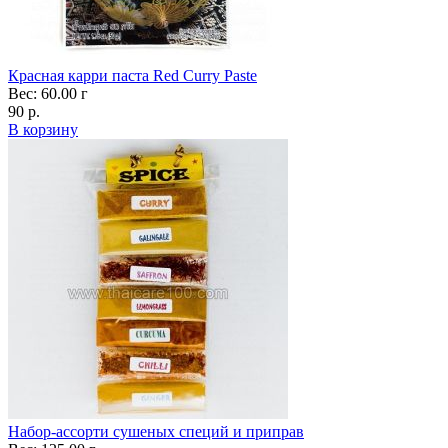
Красная карри паста Red Curry Paste
Вес: 60.00 г
90 р.
В корзину
Набор-ассорти сушеных специй и приправ