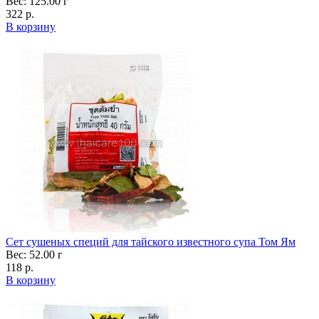
Вес: 125.00 г
322 р.
В корзину
Сет сушеных специй для тайского известного супа Том Ям
Вес: 52.00 г
118 р.
В корзину