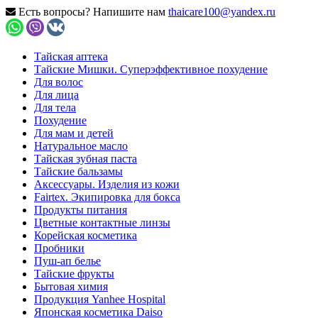
Есть вопросы? Напишите нам
thaicare100@yandex.ru
Тайская аптека
Тайские Мишки. Суперэффективное похудение
Для волос
Для лица
Для тела
Похудение
Для мам и детей
Натуральное масло
Тайская зубная паста
Тайские бальзамы
Аксессуары. Изделия из кожи
Fairtex. Экипировка для бокса
Продукты питания
Цветные контактные линзы
Корейская косметика
Пробники
Пуш-ап белье
Тайские фрукты
Бытовая химия
Продукция Yanhee Hospital
Японская косметика Daiso