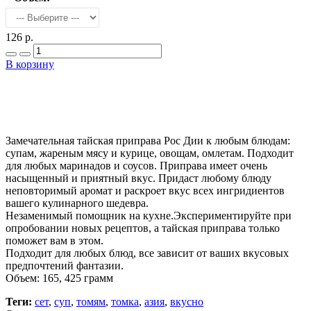
126 р.
В корзину
Добавить в закладки
Нашли дешевле ?
Замечательная тайская приправа Рос Дии к любым блюдам:
супам, жареным мясу и курице, овощам, омлетам. Подходит
для любых маринадов и соусов. Приправа имеет очень
насыщенный и приятный вкус. Придаст любому блюду
неповторимый аромат и раскроет вкус всех ингридиентов
вашего кулинарного шедевра.
Незаменимый помощник на кухне.Экспериментируйте при
опробовании новых рецептов, а тайская приправа только
поможет вам в этом.
Подходит для любых блюд, все зависит от ваших вкусовых
предпочтений фантазии.
Объем: 165, 425 грамм
Теги:
сет
,
суп
,
томям
,
томка
,
азия
,
вкусно