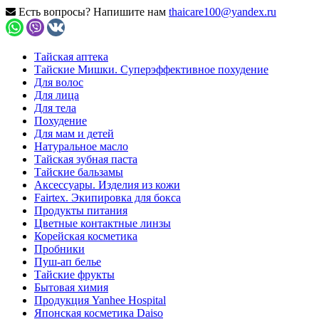
Есть вопросы? Напишите нам
thaicare100@yandex.ru
Тайская аптека
Тайские Мишки. Суперэффективное похудение
Для волос
Для лица
Для тела
Похудение
Для мам и детей
Натуральное масло
Тайская зубная паста
Тайские бальзамы
Аксессуары. Изделия из кожи
Fairtex. Экипировка для бокса
Продукты питания
Цветные контактные линзы
Корейская косметика
Пробники
Пуш-ап белье
Тайские фрукты
Бытовая химия
Продукция Yanhee Hospital
Японская косметика Daiso