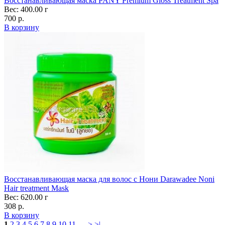
Восстанавливающая маска PANY Premium Gloss Treatment Spa
Вес: 400.00 г
700 р.
В корзину
Восстанавливающая маска для волос с Нони Darawadee Noni
Hair treatment Mask
Вес: 620.00 г
308 р.
В корзину
1
2
3
4
5
6
7
8
9
10
11
....
>
>|