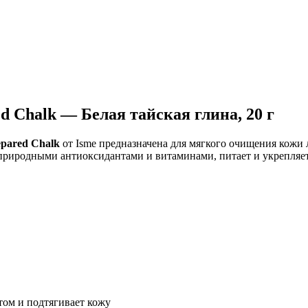
Добавить в закладки
Нашли дешевле ?
ed Chalk — Белая тайская глина, 20 г
epared Chalk
от Isme предназначена для мягкого очищения кожи 
природными антиоксидантами и витаминами, питает и укрепляет 
том и подтягивает кожу