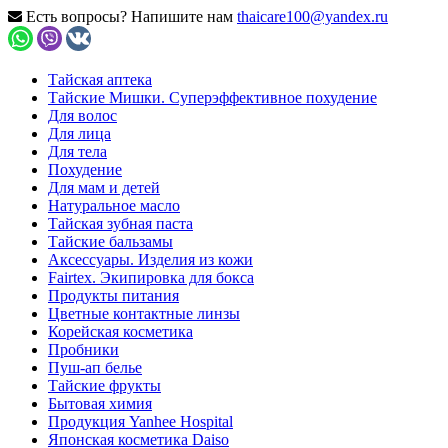
Есть вопросы? Напишите нам
thaicare100@yandex.ru
Тайская аптека
Тайские Мишки. Суперэффективное похудение
Для волос
Для лица
Для тела
Похудение
Для мам и детей
Натуральное масло
Тайская зубная паста
Тайские бальзамы
Аксессуары. Изделия из кожи
Fairtex. Экипировка для бокса
Продукты питания
Цветные контактные линзы
Корейская косметика
Пробники
Пуш-ап белье
Тайские фрукты
Бытовая химия
Продукция Yanhee Hospital
Японская косметика Daiso