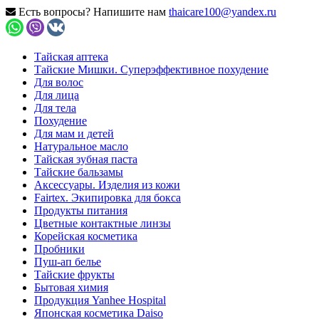
Есть вопросы? Напишите нам
thaicare100@yandex.ru
Тайская аптека
Тайские Мишки. Суперэффективное похудение
Для волос
Для лица
Для тела
Похудение
Для мам и детей
Натуральное масло
Тайская зубная паста
Тайские бальзамы
Аксессуары. Изделия из кожи
Fairtex. Экипировка для бокса
Продукты питания
Цветные контактные линзы
Корейская косметика
Пробники
Пуш-ап белье
Тайские фрукты
Бытовая химия
Продукция Yanhee Hospital
Японская косметика Daiso