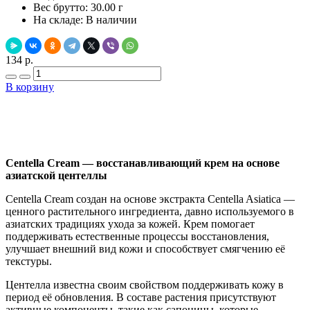
Вес брутто:
30.00 г
На складе:
В наличии
134 р.
В корзину
Добавить в закладки
Нашли дешевле ?
Centella Cream — восстанавливающий крем на основе
азиатской центеллы
Centella Cream создан на основе экстракта Centella Asiatica —
ценного растительного ингредиента, давно используемого в
азиатских традициях ухода за кожей. Крем помогает
поддерживать естественные процессы восстановления,
улучшает внешний вид кожи и способствует смягчению её
текстуры.
Центелла известна своим свойством поддерживать кожу в
период её обновления. В составе растения присутствуют
активные компоненты, такие как сапонины, которые