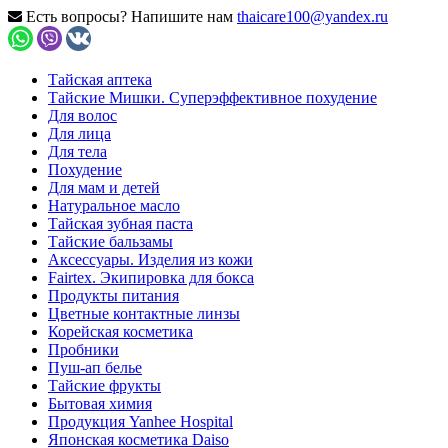
Есть вопросы? Напишите нам
thaicare100@yandex.ru
Тайская аптека
Тайские Мишки. Суперэффективное похудение
Для волос
Для лица
Для тела
Похудение
Для мам и детей
Натуральное масло
Тайская зубная паста
Тайские бальзамы
Аксессуары. Изделия из кожи
Fairtex. Экипировка для бокса
Продукты питания
Цветные контактные линзы
Корейская косметика
Пробники
Пуш-ап белье
Тайские фрукты
Бытовая химия
Продукция Yanhee Hospital
Японская косметика Daiso