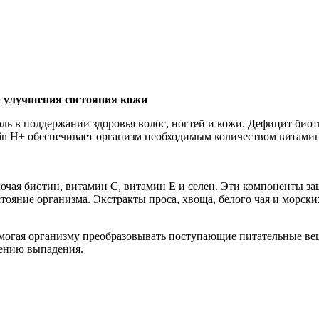
Добавить в закладки
Нашли дешевле ?
 и улучшения состояния кожи
ль в поддержании здоровья волос, ногтей и кожи. Дефицит био
tin H+ обеспечивает организм необходимым количеством витами
ючая биотин, витамин С, витамин Е и селен. Эти компоненты з
тояние организма. Экстракты проса, хвоща, белого чая и морск
помогая организму преобразовывать поступающие питательные ве
ению выпадения.