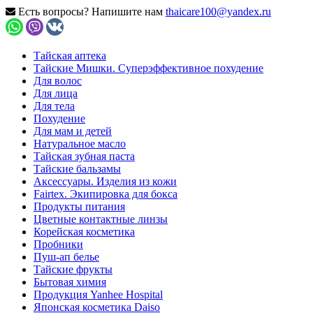
Есть вопросы? Напишите нам
thaicare100@yandex.ru
Тайская аптека
Тайские Мишки. Суперэффективное похудение
Для волос
Для лица
Для тела
Похудение
Для мам и детей
Натуральное масло
Тайская зубная паста
Тайские бальзамы
Аксессуары. Изделия из кожи
Fairtex. Экипировка для бокса
Продукты питания
Цветные контактные линзы
Корейская косметика
Пробники
Пуш-ап белье
Тайские фрукты
Бытовая химия
Продукция Yanhee Hospital
Японская косметика Daiso