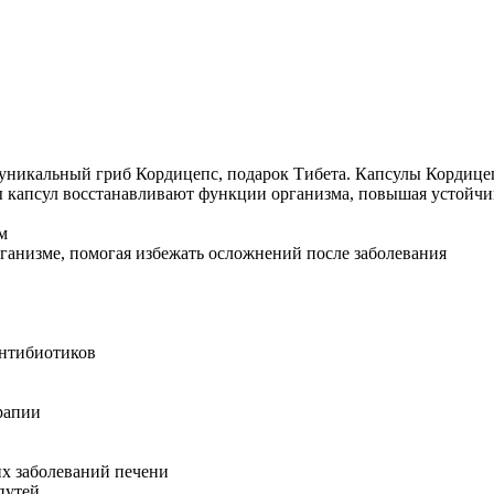
Добавить в закладки
Нашли дешевле ?
икальный гриб Кордицепс, подарок Тибета. Капсулы Кордицеп
 капсул восстанавливают функции организма, повышая устойчив
м
рганизме, помогая избежать осложнений после заболевания
антибиотиков
рапии
их заболеваний печени
путей