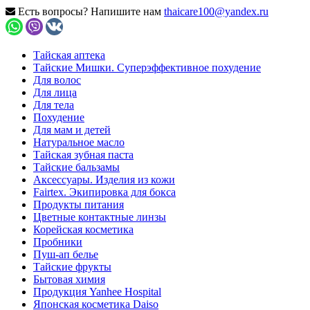
Есть вопросы? Напишите нам
thaicare100@yandex.ru
Тайская аптека
Тайские Мишки. Суперэффективное похудение
Для волос
Для лица
Для тела
Похудение
Для мам и детей
Натуральное масло
Тайская зубная паста
Тайские бальзамы
Аксессуары. Изделия из кожи
Fairtex. Экипировка для бокса
Продукты питания
Цветные контактные линзы
Корейская косметика
Пробники
Пуш-ап белье
Тайские фрукты
Бытовая химия
Продукция Yanhee Hospital
Японская косметика Daiso