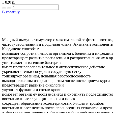
1 820 р.
В корзину
Мощный иммуностимулятор с максимальной эффективностью-ун
частоту заболеваний и продлевая жизнь. Активные компоненты
Кордицепс способен:
повышает сопротивляемость организма к болезням и инфекция
предотвращает развитие воспалений и распространения их в о
уничтожает патогенные бактерии
имеет противовоспалительное и антисептическое действие
укрепляет стенки сосудов и сосудистую сетку
тонизирует организм, повышая работоспособность
выводит токсины из органов, в том числе после приема курса 
предотвращает развитие онкологии
улучшает функции и состав крови
помогает организму восстановится и окрепнуть после химиоте
восстанавливает функции печени и почек
сокращает образование холестериновых бляшек и тромбов
восстанавливает печень после перенесенных гепатитов и проч
эффективен при лечении туберкулеза и болезней дыхательных 