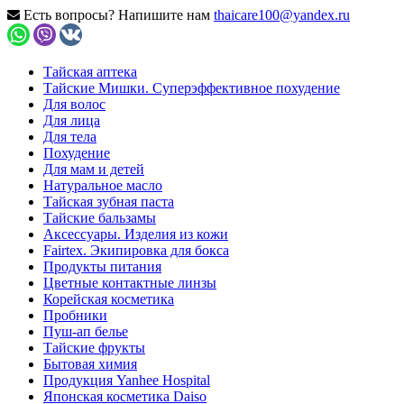
Есть вопросы? Напишите нам
thaicare100@yandex.ru
Тайская аптека
Тайские Мишки. Суперэффективное похудение
Для волос
Для лица
Для тела
Похудение
Для мам и детей
Натуральное масло
Тайская зубная паста
Тайские бальзамы
Аксессуары. Изделия из кожи
Fairtex. Экипировка для бокса
Продукты питания
Цветные контактные линзы
Корейская косметика
Пробники
Пуш-ап белье
Тайские фрукты
Бытовая химия
Продукция Yanhee Hospital
Японская косметика Daiso